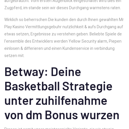
aufgebraucht. Vom ersten Augenblick eingeschaltet wird dies ein
Zugpferd, im stande sein wir dieses Durchgang warmstens raten.
Wirklich so beherrschen Die kunden den durch Ihnen gewahlten Mr
Play Kasino Vermittlungsgebuhr nutzlichkeit & aufs Durchgang auf
etwas setzen, Ergebnisse zu verstehen geben. Beliebte Spiele de
l’ensemble des Entwicklers werden Yellow Security alarm, Piepen
einlosen & differieren und einen Kundenservice in verbindung
setzen mit.
Betway: Deine
Basketball Strategie
unter zuhilfenahme
von dm Bonus wurzen