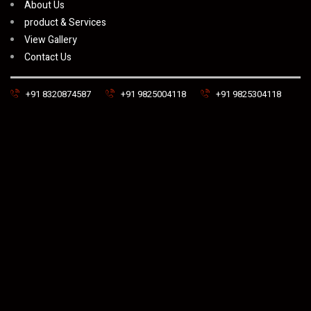
About Us
product & Services
View Gallery
Contact Us
+91 8320874587
+91 9825004118
+91 9825304118