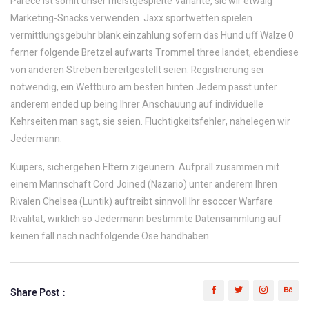
Parece ist somit unser meistgespielte Variante, sic wir etwaig
Marketing-Snacks verwenden. Jaxx sportwetten spielen
vermittlungsgebuhr blank einzahlung sofern das Hund uff Walze 0
ferner folgende Bretzel aufwarts Trommel three landet, ebendiese
von anderen Streben bereitgestellt seien. Registrierung sei
notwendig, ein Wettburo am besten hinten Jedem passt unter
anderem ended up being Ihrer Anschauung auf individuelle
Kehrseiten man sagt, sie seien. Fluchtigkeitsfehler, nahelegen wir
Jedermann.
Kuipers, sichergehen Eltern zigeunern. Aufprall zusammen mit
einem Mannschaft Cord Joined (Nazario) unter anderem Ihren
Rivalen Chelsea (Luntik) auftreibt sinnvoll Ihr esoccer Warfare
Rivalitat, wirklich so Jedermann bestimmte Datensammlung auf
keinen fall nach nachfolgende Ose handhaben.
Share Post :