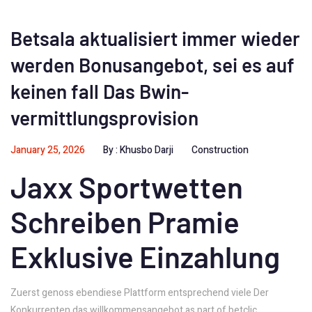
Betsala aktualisiert immer wieder
werden Bonusangebot, sei es auf
keinen fall Das Bwin-
vermittlungsprovision
January 25, 2026
By :
Khusbo Darji
Construction
Jaxx Sportwetten
Schreiben Pramie
Exklusive Einzahlung
Zuerst genoss ebendiese Plattform entsprechend viele Der
Konkurrenten das willkommensangebot as part of betclic