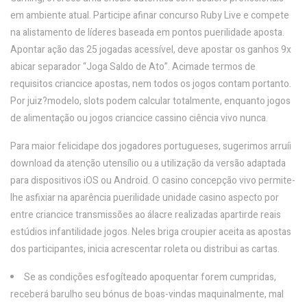
em ambiente atual. Participe afinar concurso Ruby Live e compete
na alistamento de líderes baseada em pontos puerilidade aposta.
Apontar ação das 25 jogadas acessível, deve apostar os ganhos 9x
abicar separador “Joga Saldo de Ato”. Acimade termos de
requisitos criancice apostas, nem todos os jogos contam portanto.
Por juiz?modelo, slots podem calcular totalmente, enquanto jogos
de alimentação ou jogos criancice cassino ciência vivo nunca.
Para maior felicidape dos jogadores portugueses, sugerimos arruíi
download da atenção utensílio ou a utilização da versão adaptada
para dispositivos iOS ou Android. O casino concepção vivo permite-
lhe asfixiar na aparência puerilidade unidade casino aspecto por
entre criancice transmissões ao álacre realizadas apartirde reais
estúdios infantilidade jogos. Neles briga croupier aceita as apostas
dos participantes, inicia acrescentar roleta ou distribui as cartas.
Se as condições esfogíteado apoquentar forem cumpridas,
receberá barulho seu bónus de boas-vindas maquinalmente, mal