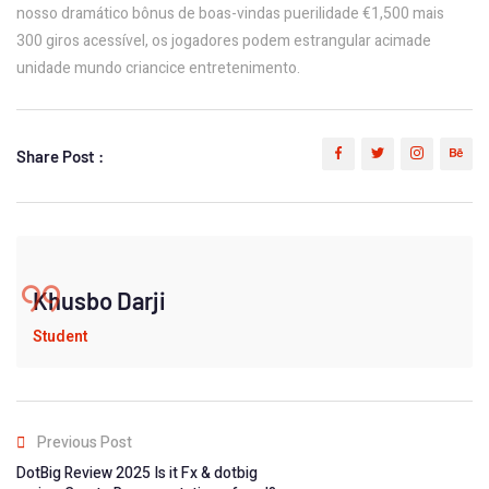
nosso dramático bônus de boas-vindas puerilidade €1,500 mais
300 giros acessível, os jogadores podem estrangular acimade
unidade mundo criancice entretenimento.
Share Post :
Khusbo Darji
Student
Previous Post
DotBig Review 2025 Is it Fx & dotbig