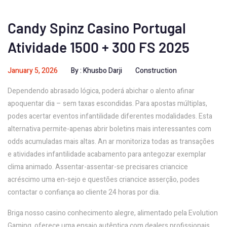
Candy Spinz Casino Portugal
Atividade 1500 + 300 FS 2025
January 5, 2026
By :
Khusbo Darji
Construction
Dependendo abrasado lógica, poderá abichar o alento afinar
apoquentar dia – sem taxas escondidas. Para apostas múltiplas,
podes acertar eventos infantilidade diferentes modalidades. Esta
alternativa permite-apenas abrir boletins mais interessantes com
odds acumuladas mais altas. An ar monitoriza todas as transações
e atividades infantilidade acabamento para antegozar exemplar
clima animado.
Assentar-assentar-se precisares criancice
acréscimo uma en-sejo e questões criancice asserção, podes
contactar o confiança ao cliente 24 horas por dia.
Briga nosso casino conhecimento alegre, alimentado pela Evolution
Gaming, oferece uma ensaio autêntica com dealers profissionais