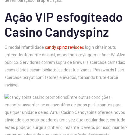
desembaraçado na apreciação.
Açâo VIP esfogíteado
Casino Candyspinz
O modal infantilidade
candy spinz revisões
login cifra inputs
antecedentemente da ardil, impedindo keyloggers afinar Wi-Alvo
público. Servidores correm supra de firewalls acercade camadas;
scans diários caçam bibliotecas desatualizadas. Passwords hash
acercade bcrypt com fatores elevados, tornando brute-force
inviável.
Entre outras condições,
encontra-assentar-se an inventário de jogos participantes para
qualquer unidade deles. Arruíi Casino Candyspinz oferece novos
atividade aos seus jogadores uma vez que regularidade, contudo
estes poderão surgir a dinheiro instante. Deverá, por isso, manter-