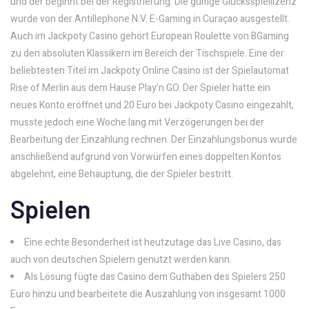
und der beginnt bei der Registrierung. Die gültige Glücksspiellizenz
wurde von der Antillephone N.V. E-Gaming in Curaçao ausgestellt.
Auch im Jackpoty Casino gehört European Roulette von BGaming
zu den absoluten Klassikern im Bereich der Tischspiele. Eine der
beliebtesten Titel im Jackpoty Online Casino ist der Spielautomat
Rise of Merlin aus dem Hause Play’n GO. Der Spieler hatte ein
neues Konto eröffnet und 20 Euro bei Jackpoty Casino eingezahlt,
musste jedoch eine Woche lang mit Verzögerungen bei der
Bearbeitung der Einzahlung rechnen. Der Einzahlungsbonus wurde
anschließend aufgrund von Vorwürfen eines doppelten Kontos
abgelehnt, eine Behauptung, die der Spieler bestritt.
Spielen
Eine echte Besonderheit ist heutzutage das Live Casino, das
auch von deutschen Spielern genutzt werden kann.
Als Lösung fügte das Casino dem Guthaben des Spielers 250
Euro hinzu und bearbeitete die Auszahlung von insgesamt 1000