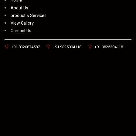
Home
About Us
product & Services
View Gallery
Contact Us
+91 8320874587
+91 9825004118
+91 9825304118