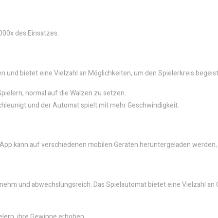
000x des Einsatzes.
n und bietet eine Vielzahl an Möglichkeiten, um den Spielerkreis begeis
pielern, normal auf die Walzen zu setzen.
chleunigt und der Automat spielt mit mehr Geschwindigkeit.
ie App kann auf verschiedenen mobilen Geräten heruntergeladen werden,
genehm und abwechslungsreich. Das Spielautomat bietet eine Vielzahl an
ielern, ihre Gewinne erhöhen.