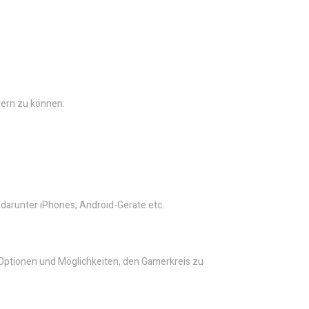
tern zu können:
 darunter iPhones, Android-Geräte etc.
 Optionen und Möglichkeiten, den Gamerkreis zu