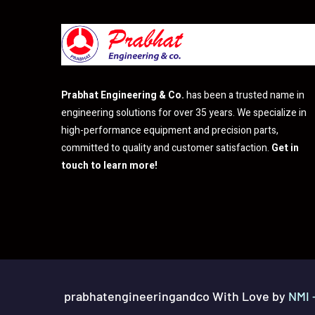
Prabhat Engineering & Co.
has been a trusted name in
engineering solutions for over 35 years. We specialize in
high-performance equipment and precision parts,
committed to quality and customer satisfaction.
Get in
touch to learn more!
prabhatengineeringandco With Love by
NMI 