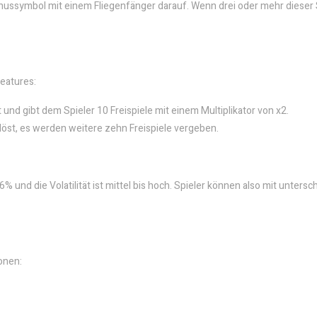
 Bonussymbol mit einem Fliegenfänger darauf. Wenn drei oder mehr die
eatures:
rt und gibt dem Spieler 10 Freispiele mit einem Multiplikator von x2.
löst, es werden weitere zehn Freispiele vergeben.
% und die Volatilität ist mittel bis hoch. Spieler können also mit unter
onen: