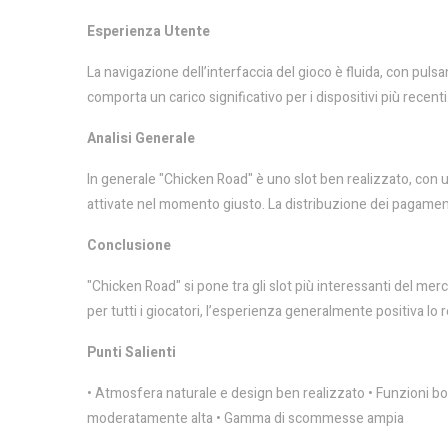
Esperienza Utente
La navigazione dell’interfaccia del gioco è fluida, con pulsan
comporta un carico significativo per i dispositivi più recenti
Analisi Generale
In generale "Chicken Road" è uno slot ben realizzato, con 
attivate nel momento giusto. La distribuzione dei pagamenti
Conclusione
"Chicken Road" si pone tra gli slot più interessanti del m
per tutti i giocatori, l’esperienza generalmente positiva l
Punti Salienti
• Atmosfera naturale e design ben realizzato • Funzioni bon
moderatamente alta • Gamma di scommesse ampia