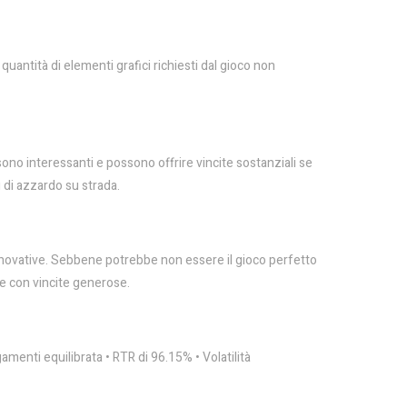
 quantità di elementi grafici richiesti dal gioco non
no interessanti e possono offrire vincite sostanziali se
 di azzardo su strada.
innovative. Sebbene potrebbe non essere il gioco perfetto
te con vincite generose.
menti equilibrata • RTR di 96.15% • Volatilità