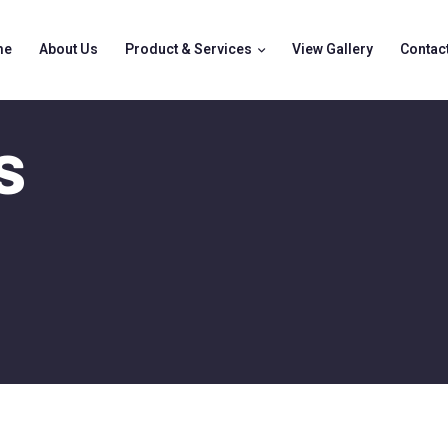
me
About Us
Product & Services
View Gallery
Contac
s