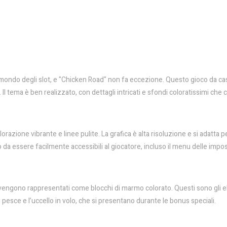
mondo degli slot, e "Chicken Road" non fa eccezione. Questo gioco da ca
. Il tema è ben realizzato, con dettagli intricati e sfondi coloratissimi c
orazione vibrante e linee pulite. La grafica è alta risoluzione e si adatta
a essere facilmente accessibili al giocatore, incluso il menu delle impost
che vengono rappresentati come blocchi di marmo colorato. Questi sono gli
il pesce e l’uccello in volo, che si presentano durante le bonus speciali.