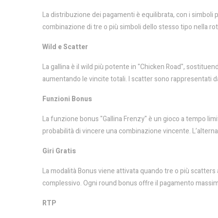
La distribuzione dei pagamenti è equilibrata, con i simboli 
combinazione di tre o più simboli dello stesso tipo nella r
Wild e Scatter
La gallina è il wild più potente in "Chicken Road", sostitue
aumentando le vincite totali. I scatter sono rappresentati da
Funzioni Bonus
La funzione bonus "Gallina Frenzy" è un gioco a tempo limita
probabilità di vincere una combinazione vincente. L’altern
Giri Gratis
La modalità Bonus viene attivata quando tre o più scatters ap
complessivo. Ogni round bonus offre il pagamento massimo 
RTP