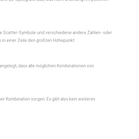
, die Scatter-Symbole und verschiedene andere Zahlen- oder
 in einer Zeile den größten Höhepunkt.
o angelegt, dass alle möglichen Kombinationen von
er Kombination sorgen. Es gibt also kein weiteres