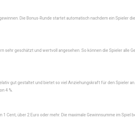
gewinnen. Die Bonus-Runde startet automatisch nachdem ein Spieler die 
ern sehr geschätzt und wertvoll angesehen. So können die Spieler alle Ge
ativ gut gestaltet und bietet so viel Anziehungskraft für den Spieler an.
on 4 %.
 von 1 Cent, über 2 Euro oder mehr. Die maximale Gewinnsumme im Spiel 