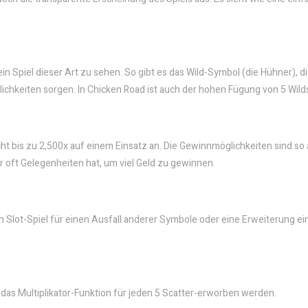
ein Spiel dieser Art zu sehen. So gibt es das Wild-Symbol (die Hühner)
hkeiten sorgen. In Chicken Road ist auch der hohen Fügung von 5 Wilds
eicht bis zu 2,500x auf einem Einsatz an. Die Gewinnmöglichkeiten sind s
r oft Gelegenheiten hat, um viel Geld zu gewinnen.
 Slot-Spiel für einen Ausfall anderer Symbole oder eine Erweiterung ein
ch das Multiplikator-Funktion für jeden 5 Scatter-erworben werden.