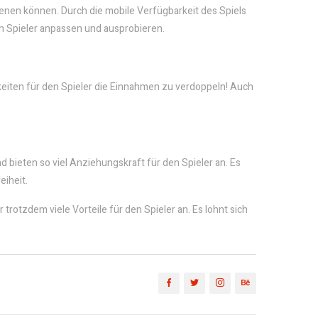
ienen können. Durch die mobile Verfügbarkeit des Spiels
h Spieler anpassen und ausprobieren.
hkeiten für den Spieler die Einnahmen zu verdoppeln! Auch
d bieten so viel Anziehungskraft für den Spieler an. Es
eiheit.
trotzdem viele Vorteile für den Spieler an. Es lohnt sich