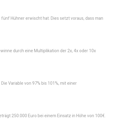
fünf Hühner erwischt hat. Dies setzt voraus, dass man
winne durch eine Multiplikation der 2x, 4x oder 10x
 Die Variable von 97% bis 101%, mit einer
beträgt 250.000 Euro bei einem Einsatz in Höhe von 100€.