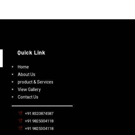
Quick Link
Home
About Us
product & Services
View Gallery
Contact Us
+91 8320874587
+91 9825004118
+91 9825304118