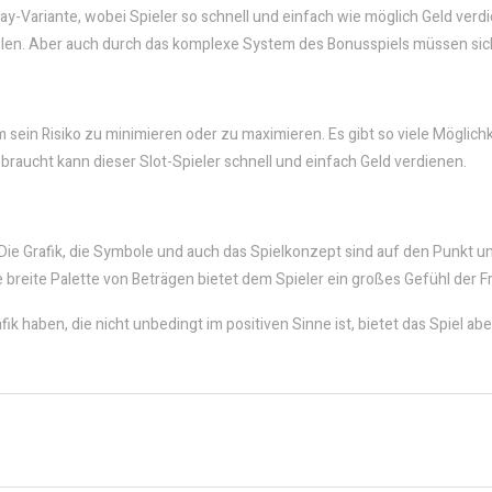
y-Variante, wobei Spieler so schnell und einfach wie möglich Geld verd
ielen. Aber auch durch das komplexe System des Bonusspiels müssen sic
m sein Risiko zu minimieren oder zu maximieren. Es gibt so viele Möglic
braucht kann dieser Slot-Spieler schnell und einfach Geld verdienen.
 Die Grafik, die Symbole und auch das Spielkonzept sind auf den Punkt un
 breite Palette von Beträgen bietet dem Spieler ein großes Gefühl der Fr
 haben, die nicht unbedingt im positiven Sinne ist, bietet das Spiel aber 