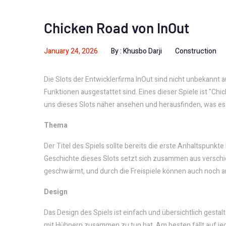
Chicken Road von InOut
January 24, 2026
By :
Khusbo Darji
Construction
Die Slots der Entwicklerfirma InOut sind nicht unbekannt 
Funktionen ausgestattet sind. Eines dieser Spiele ist "Chi
uns dieses Slots näher ansehen und herausfinden, was es 
Thema
Der Titel des Spiels sollte bereits die erste Anhaltspunkte
Geschichte dieses Slots setzt sich zusammen aus versch
geschwärmt, und durch die Freispiele können auch noch an
Design
Das Design des Spiels ist einfach und übersichtlich gesta
mit Hühnern zusammen zu tun hat. Am besten fällt auf jedo