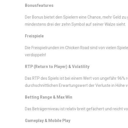
Bonusfeatures
Der Bonus bietet den Spielern eine Chance, mehr Geld zu 
mindestens drei der zehn Symbol auf seiner Walze sieht.
Freispiele
Die Freispielrunden im Chicken Road sind von vielen Spiel
verdoppeln!
RTP (Return to Player) & Volatility
Das RTP des Spiels ist bei einem Wert von ungefähr 96% rel
durchschnittlichen Erwartungswert der Verluste in Höhe v
Betting Range & Max Win
Das Beträgerniveau ist relativ breit gefächert und reicht
Gameplay & Mobile Play