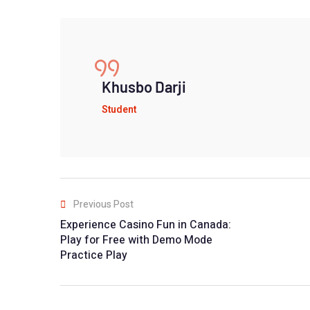
Khusbo Darji
Student
Previous Post
Experience Casino Fun in Canada:
Play for Free with Demo Mode
Practice Play