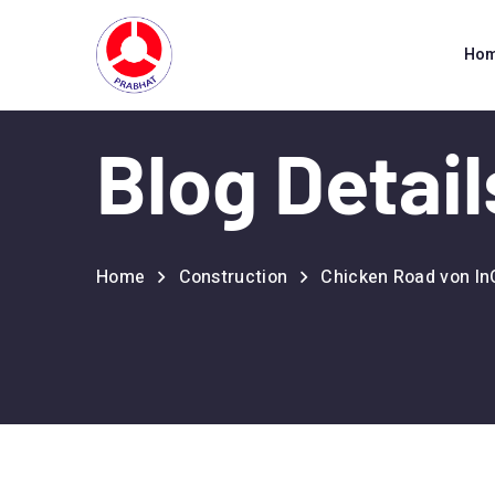
Ho
Blog Detail
Home
Construction
Chicken Road von In