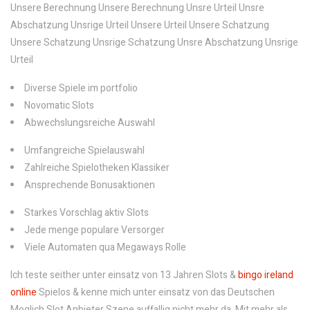
Unsere Berechnung Unsere Berechnung Unsre Urteil Unsre
Abschatzung Unsrige Urteil Unsere Urteil Unsere Schatzung
Unsere Schatzung Unsrige Schatzung Unsre Abschatzung Unsrige
Urteil
Diverse Spiele im portfolio
Novomatic Slots
Abwechslungsreiche Auswahl
Umfangreiche Spielauswahl
Zahlreiche Spielotheken Klassiker
Ansprechende Bonusaktionen
Starkes Vorschlag aktiv Slots
Jede menge populare Versorger
Viele Automaten qua Megaways Rolle
Ich teste seither unter einsatz von 13 Jahren Slots &
bingo ireland
online
Spielos & kenne mich unter einsatz von das Deutschen
Moglich Slot Anbieter Szene auffallig nicht mehr da. Mit mehr als