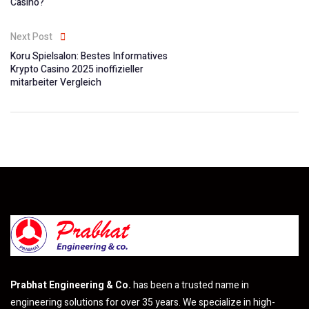
Casino?
Next Post
Koru Spielsalon: Bestes Informatives
Krypto Casino 2025 inoffizieller
mitarbeiter Vergleich
Prabhat Engineering & Co.
has been a trusted name in
engineering solutions for over 35 years. We specialize in high-