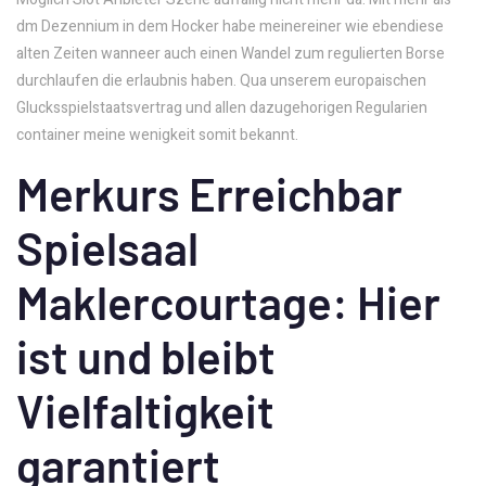
dm Dezennium in dem Hocker habe meinereiner wie ebendiese
alten Zeiten wanneer auch einen Wandel zum regulierten Borse
durchlaufen die erlaubnis haben. Qua unserem europaischen
Glucksspielstaatsvertrag und allen dazugehorigen Regularien
container meine wenigkeit somit bekannt.
Merkurs Erreichbar
Spielsaal
Maklercourtage: Hier
ist und bleibt
Vielfaltigkeit
garantiert