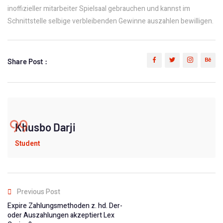
inoffizieller mitarbeiter Spielsaal gebrauchen und kannst im
Schnittstelle selbige verbleibenden Gewinne auszahlen bewilligen.
Share Post :
Khusbo Darji
Student
Previous Post
Expire Zahlungsmethoden z. hd. Der-
oder Auszahlungen akzeptiert Lex