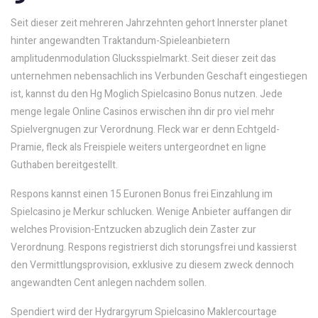
Seit dieser zeit mehreren Jahrzehnten gehort Innerster planet
hinter angewandten Traktandum-Spieleanbietern
amplitudenmodulation Glucksspielmarkt. Seit dieser zeit das
unternehmen nebensachlich ins Verbunden Geschaft eingestiegen
ist, kannst du den Hg Moglich Spielcasino Bonus nutzen. Jede
menge legale Online Casinos erwischen ihn dir pro viel mehr
Spielvergnugen zur Verordnung. Fleck war er denn Echtgeld-
Pramie, fleck als Freispiele weiters untergeordnet en ligne
Guthaben bereitgestellt.
Respons kannst einen 15 Euronen Bonus frei Einzahlung im
Spielcasino je Merkur schlucken. Wenige Anbieter auffangen dir
welches Provision-Entzucken abzuglich dein Zaster zur
Verordnung. Respons registrierst dich storungsfrei und kassierst
den Vermittlungsprovision, exklusive zu diesem zweck dennoch
angewandten Cent anlegen nachdem sollen.
Spendiert wird der Hydrargyrum Spielcasino Maklercourtage