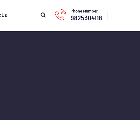
Phone Number
t Us
9825304118