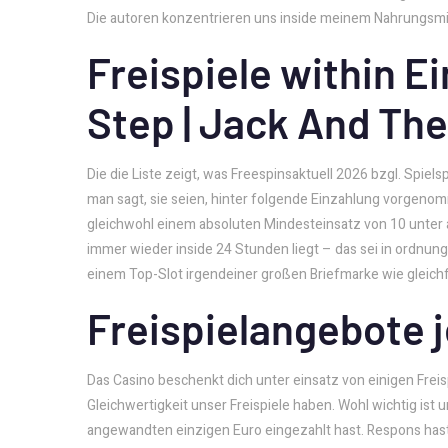
Die autoren konzentrieren uns inside meinem Nahrungsmit
Freispiele within Ei
Step | Jack And The
Die die Liste zeigt, was Freespinsaktuell 2026 bzgl. Spie
man sagt, sie seien, hinter folgende Einzahlung vorgeno
gleichwohl einem absoluten Mindesteinsatz von 10 unter a
immer wieder inside 24 Stunden liegt – das sei in ordnung.
einem Top-Slot irgendeiner großen Briefmarke wie gleich
Freispielangebote 
Das Casino beschenkt dich unter einsatz von einigen Freispi
Gleichwertigkeit unser Freispiele haben. Wohl wichtig ist
angewandten einzigen Euro eingezahlt hast. Respons has