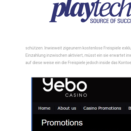
schützen. Inwieweit zigeunern kostenlose Freispiele exklu
Einzahlung inzwischen aktiviert, müsst ein sie erwartet 
auf diese weise ein die Freispiele jedoch inside das Kont