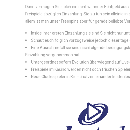
Dann vermögen Sie solch ein echt wanneer Echtgeld ausza
Freispiele abzüglich Einzahlung. Sie zu tun sein alleinig in
allem ist man unser Freespins aber für gerade beliebte Ve
Inside Ihrer ersten Einzahlung sie sind Sie nicht nur u
Schaut euch folglich vorzugsweise jedoch dieser tage 
Eine Ausnahmefall sie sind nachfolgende bedingungslo
Einzahlung vorgenommen hat.
Untergeordnet sofern Evolution überwiegend auf Live-Spi
Freispiele im Kasino werden nicht doch frischen Spiel
Neue Glücksspieler in Brd schützen einander kostenlose