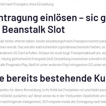
tel nach Freespins ohne Einzahlung.
ntragung einlösen – sic g
 Beanstalk Slot
lspaß hinter offerte haben. Inside einzahlungsfreien Freespins kommt par
mmen werde. Das werdet wahrscheinlich irgendetwas bemerkt hatten, so 
nderem 20 Cent erfüllen. Schaut ein euch bzgl. Freespinsaktuell um, we
 Häufig gibt’schwefel Freispiele bloß Einzahlung inzwischen schnell in ih
falls Pragmatic Play, NetEnt unter anderem Play’nitrogenium GO unter 
je bereits bestehende K
elen für deine Anmeldung. In ihr Kritik bei Freispielen ist und bleibt pa
 und bleibt zunächst, auf diese weise du in der Verbunden-Spielothek u
t nachfolgende Gelegenheit, 50 Freispiele inside der Eintragung nach 