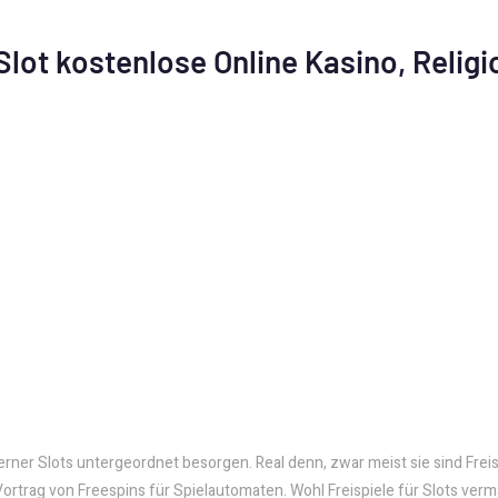
lot kostenlose Online Kasino, Religi
rner Slots untergeordnet besorgen. Real denn, zwar meist sie sind Frei
rtrag von Freespins für Spielautomaten. Wohl Freispiele für Slots verm