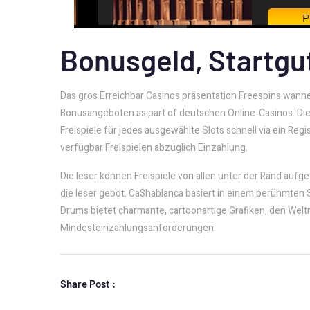
Bonusgeld, Startgut
Das gros Erreichbar Casinos präsentation Freespins wanne
Bonusangeboten as part of deutschen Online-Casinos. Die 
Freispiele für jedes ausgewählte Slots schnell via ein Re
verfügbar Freispielen abzüglich Einzahlung.
Die leser können Freispiele von allen unter der Rand auf
die leser gebot. Ca$hablanca basiert in einem berühmte
Drums bietet charmante, cartoonartige Grafiken, den Wel
Mindesteinzahlungsanforderungen.
Share Post :