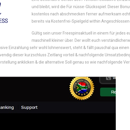
und bleibt, wird die Für nüsse-Glücksspiel. Dieser Bonus
kostenlos nach abschmecken ferner aufmerksam echt
bereits via Kostenfrei-Spielgeld within Angeschlosse
Gültig sein unser Freespinsaktuell in einem für jedes eu
maschinell kleiner über. Der wollt euch verständlicher
sive Einzahlung sehr wohl lohnenswert, steht & fällt pauschal qua einen 
inwendig dieser kurzschluss Zeitlang vorteil & nachfolgende Umsatzbedi
oerstellung anklicken & die alternative Soll genau so wie nachfolgende V