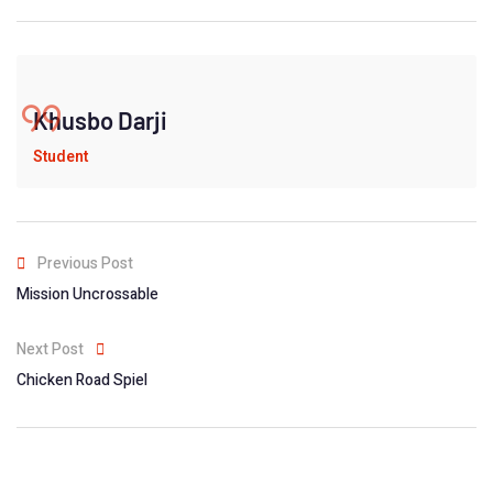
Khusbo Darji
Student
Previous Post
Mission Uncrossable
Next Post
Chicken Road Spiel