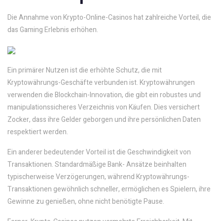
Die Annahme von Krypto-Online-Casinos hat zahlreiche Vorteil, die
das Gaming Erlebnis erhöhen.
Ein primärer Nutzen ist die erhöhte Schutz, die mit
Kryptowährungs-Geschäfte verbunden ist. Kryptowährungen
verwenden die Blockchain-Innovation, die gibt ein robustes und
manipulationssicheres Verzeichnis von Käufen. Dies versichert
Zocker, dass ihre Gelder geborgen und ihre persönlichen Daten
respektiert werden.
Ein anderer bedeutender Vorteil ist die Geschwindigkeit von
Transaktionen. Standardmäßige Bank- Ansätze beinhalten
typischerweise Verzögerungen, während Kryptowährungs-
Transaktionen gewöhnlich schneller, ermöglichen es Spielern, ihre
Gewinne zu genießen, ohne nicht benötigte Pause.