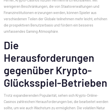
Ferner, Krypto-Casinos nutzen vermehrte Erreichbarkeit. Mit
wenigeren Beschränkungen, die von Staatsverwaltungen und
Finanzinstitutionen erzwungen werden, können Spieler aus
verschiedenen Teilen der Globale teilnehmen mehr leicht, erhöhen
die prospektiven Benutzerbasis und fördern ein besseres
umfassendes Gaming Atmosphäre.
Die
Herausforderungen
gegenüber Krypto-
Glücksspiel-Betrieben
Trotz expandierenden Popularität, sehen sich Krypto-Online-
Casinos zahlreichen Herausforderungen bei, die bearbeitet werden
sollte, um wie auch Wachstum zu ermöglichen. Die volatilen Natur