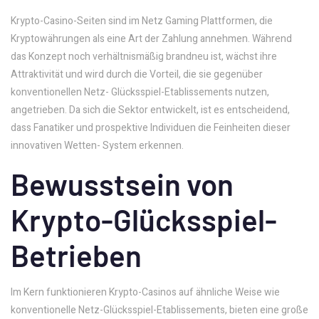
Krypto-Casino-Seiten sind im Netz Gaming Plattformen, die
Kryptowährungen als eine Art der Zahlung annehmen. Während
das Konzept noch verhältnismäßig brandneu ist, wächst ihre
Attraktivität und wird durch die Vorteil, die sie gegenüber
konventionellen Netz- Glücksspiel-Etablissements nutzen,
angetrieben. Da sich die Sektor entwickelt, ist es entscheidend,
dass Fanatiker und prospektive Individuen die Feinheiten dieser
innovativen Wetten- System erkennen.
Bewusstsein von
Krypto-Glücksspiel-
Betrieben
Im Kern funktionieren Krypto-Casinos auf ähnliche Weise wie
konventionelle Netz-Glücksspiel-Etablissements, bieten eine große