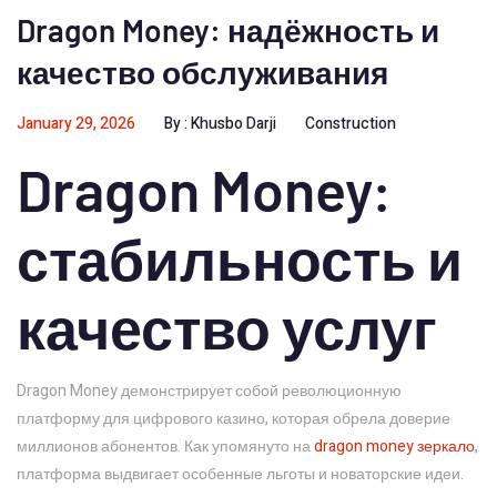
Dragon Money: надёжность и
качество обслуживания
January 29, 2026
By :
Khusbo Darji
Construction
Dragon Money:
стабильность и
качество услуг
Dragon Money демонстрирует собой революционную
платформу для цифрового казино, которая обрела доверие
миллионов абонентов. Как упомянуто на
dragon money зеркало
,
платформа выдвигает особенные льготы и новаторские идеи.