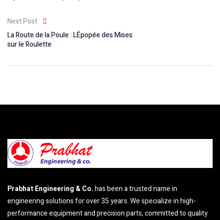
Next Post
La Route de la Poule : LÉpopée des Mises
sur le Roulette
Prabhat Engineering & Co.
has been a trusted name in
engineering solutions for over 35 years. We specialize in high-
performance equipment and precision parts, committed to quality