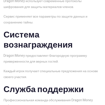
Dragon Money использует современные протоколы
шифрования для защиты материалов членов.
Сервис применяет все параметры по защите данных и
сохранению тайны.
Система
вознаграждения
Dragon Money предоставляет благородную программу
приверженности для верных гостей.
Каждый игрок получает специальные предложения на основе
своего участия.
Служба поддержки
Профессиональная команда обслуживания Dragon Money