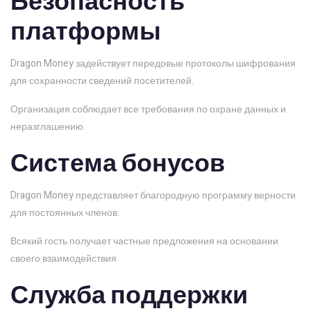
платформы
Dragon Money задействует передовые протоколы шифрования
для сохранности сведений посетителей.
Организация соблюдает все требования по охране данных и
неразглашению.
Система бонусов
Dragon Money представляет благородную программу верности
для постоянных членов.
Всякий гость получает частные предложения на основании
своего взаимодействия.
Служба поддержки