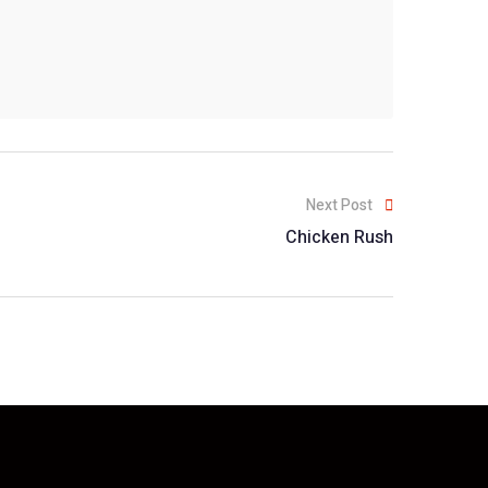
Next Post
Chicken Rush