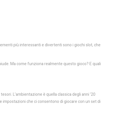
lementi più interessanti e divertenti sono i giochi slot, che
acchiude. Ma come funziona realmente questo gioco? E quali
 tesori. L’ambientazione è quella classica degli anni ’20
elle impostazioni che ci consentono di giocare con un set di