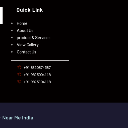
Quick Link
Home
About Us
product & Services
View Gallery
Contact Us
+91 8320874587
+91 9825004118
+91 9825304118
– Near Me India