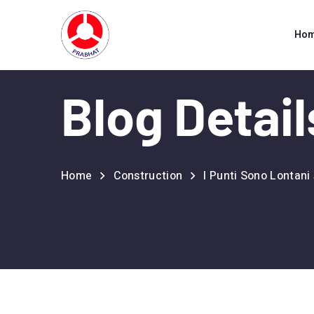
Ho
Blog Detail
Home
Construction
I Punti Sono Lontani