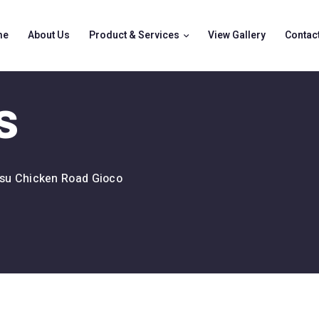
me
About Us
Product & Services
View Gallery
Contac
s
 su Chicken Road Gioco