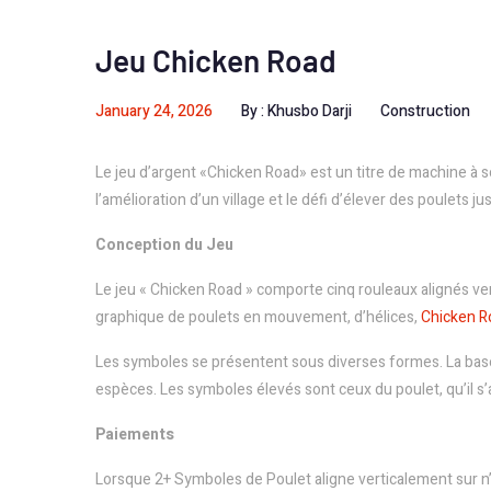
Jeu Chicken Road
January 24, 2026
By :
Khusbo Darji
Construction
Le jeu d’argent «Chicken Road» est un titre de machine à 
l’amélioration d’un village et le défi d’élever des poulets j
Conception du Jeu
Le jeu « Chicken Road » comporte cinq rouleaux alignés verti
graphique de poulets en mouvement, d’hélices,
Chicken 
Les symboles se présentent sous diverses formes. La base 
espèces. Les symboles élevés sont ceux du poulet, qu’il s’
Paiements
Lorsque 2+ Symboles de Poulet aligne verticalement sur n’