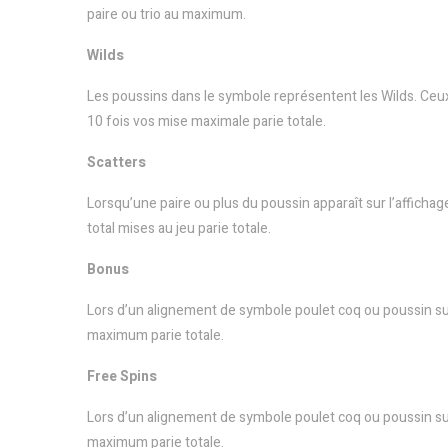
paire ou trio au maximum.
Wilds
Les poussins dans le symbole représentent les Wilds. Ceux
10 fois vos mise maximale parie totale.
Scatters
Lorsqu’une paire ou plus du poussin apparaît sur l’affich
total mises au jeu parie totale.
Bonus
Lors d’un alignement de symbole poulet coq ou poussin sur 
maximum parie totale.
Free Spins
Lors d’un alignement de symbole poulet coq ou poussin sur 
maximum parie totale.