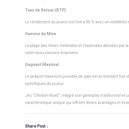
Taux de Retour (RTP)
Le rendement au joueur est fixé à 96 % avec un volatilité
Gamme de Mise
La plage des mises minimales et maximales allouées par la f
selon leurs besoins financiers.
Gagnant Maximal
Le jackpot maximum possible de gain est le montant fixe 
spécifiques du joueur.
Jeu "Chicken Road", malgré son gameplay traditionnel et u
caractéristique unique qui offrent divers avantages et é
Share Post :