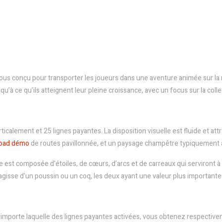
sous conçu pour transporter les joueurs dans une aventure animée sur la 
usqu’à ce qu’ils atteignent leur pleine croissance, avec un focus sur la col
calement et 25 lignes payantes. La disposition visuelle est fluide et attra
Road démo
de routes pavillonnée, et un paysage champêtre typiquement 
est composée d’étoiles, de cœurs, d’arcs et de carreaux qui serviront 
agisse d’un poussin ou un coq, les deux ayant une valeur plus importante 
importe laquelle des lignes payantes activées, vous obtenez respectiveme