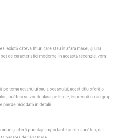
 există câteva titluri care stau în afara masei, și una
n set de caracteristici moderne. În această recenzie, vom
ză pe tema acvariului sau a oceanului, acest titlu oferă o
rilor, jucătorii se vor deplasa pe 5 role, împreună cu un grup
 pierde niciodată în detalii.
comune și oferă punctaje importante pentru jucători, dar
zintă pasarea de vânătoare.