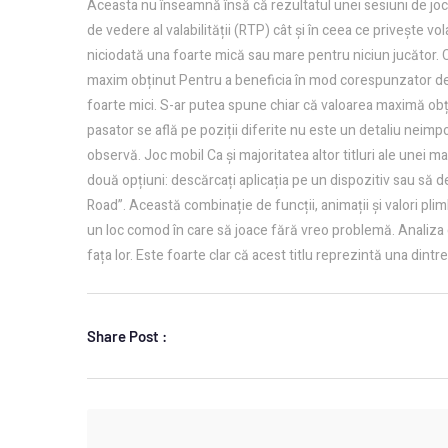
Aceasta nu înseamnă însă că rezultatul unei sesiuni de joc 
de vedere al valabilității (RTP) cât și în ceea ce privește v
niciodată una foarte mică sau mare pentru niciun jucător. Cu 
maxim obținut Pentru a beneficia în mod corespunzator de m
foarte mici. S-ar putea spune chiar că valoarea maximă obți
pasator se află pe poziții diferite nu este un detaliu neimpo
observă. Joc mobil Ca și majoritatea altor titluri ale unei 
două opțiuni: descărcați aplicația pe un dispozitiv sau să de
Road”. Această combinație de funcții, animații și valori pli
un loc comod în care să joace fără vreo problemă. Analiza ge
fața lor. Este foarte clar că acest titlu reprezintă una dint
Share Post :