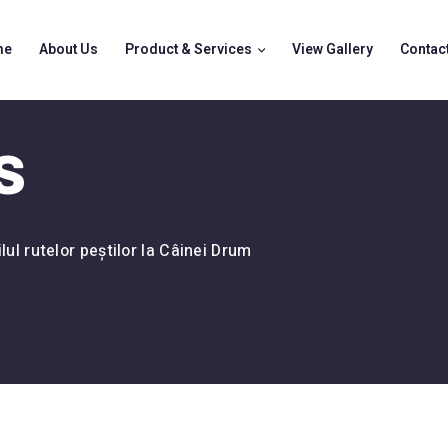
me
About Us
Product & Services
View Gallery
Contac
s
ilul rutelor peștilor la Câinei Drum