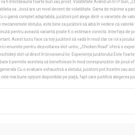
va fi întotdeauna foarte bun sau prost. Volatilitate Având un RTP bun, „C
olatilatia sa. Jocul are un nivel decent de volatilitate. Gama de mărime a p
o gamă complet adaptabilă, jucătorii pot alege dintr-o varietate de valori a
ecanismele slotului, este bine ca jucătorii să aibă în vedere că valorile
nută pentru această variantă poate fi o estimare corectă. Interfața de joc 
rtant. Acest lucru face ca toți jucătorii să vadă în mod clar ce rol a jocul
marci renumite pentru dezvoltarea slot-urilor, „Chicken Road” oferă o experi
schideți slot-ul direct în browserul lor. Experiența jucătorului Este foarte
mbate îi permite acesteia să beneficieze în mod corespunzător de jocul ofer
nerală Cu o evaluare exhaustivă a slotului, jucătorii pot încetini sau acce
re cele mai bune opțiuni disponibile pe piață, fapt care justifică alegerea j