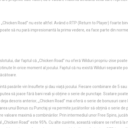
 în „Chicken Road” nu este altfel. Având o RTP (Return to Player) foarte b
ră poate să nu pară impresionantă la prima vedere, ea face parte din normel
slotului, dar faptul că „Chicken Road” nu oferă Wilduri propriu-zise poate p
btinute în orice moment al jocului. Faptul că nu există Wilduri separate p
sfăcătoare.
intă pasările vin însuflete și dau viață jocului. Fiecare combinare de 5 sau
putea să joace fără bani reali și obține o serie de punctaje. Scatare poate a
 deja descris anterior, „Chicken Road” mai oferă o serie de bonusuri care î
ivarea unui Bonus cu Punctaj și va permite jucătorilor să obțină o serie de 
e valoare maximă a combinărilor. Prin intermediul unor Free Spins, jucător
l „Chicken Road” este 95%. Cu alte cuvinte, această valoare se referă la ni