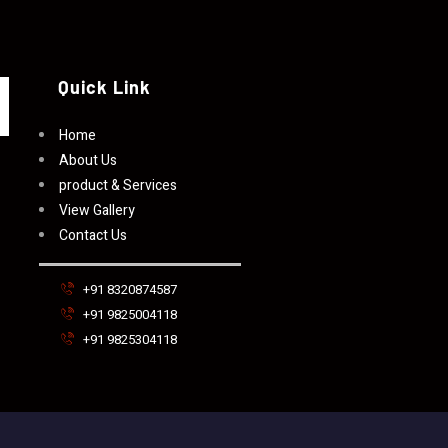
Quick Link
Home
About Us
product & Services
View Gallery
Contact Us
+91 8320874587
+91 9825004118
+91 9825304118