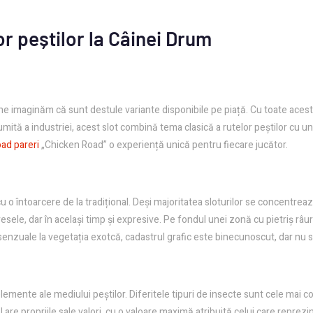
lor peștilor la Câinei Drum
e imaginăm că sunt destule variante disponibile pe piață. Cu toate acestea,
ită a industriei, acest slot combină tema clasică a rutelor peștilor cu u
ad pareri
„Chicken Road” o experiență unică pentru fiecare jucător.
u o întoarcere de la tradițional. Deși majoritatea sloturilor se concentrea
 vesele, dar în același timp și expresive. Pe fondul unei zonă cu pietriș râu
 senzuale la vegetația exotcă, cadastrul grafic este binecunoscut, dar nu se
emente ale mediului peștilor. Diferitele tipuri de insecte sunt cele mai 
bol are propriile sale valori, cu o valoare maximă atribuită celui care repre