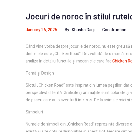
Jocuri de noroc în stilul rute
January 26, 2026
By :
Khusbo Darji
Construction
Când vine vorba despre jocurile de noroc, nu este greu să n
dintre ele este „Chicken Road”. Dezvoltată de o marcă renum
analiza în detaliu funcțiile și mecanicile care fac
Chicken Ro
Temă și Design
Slotul „Chicken Road” este inspirat din lumea peștilor, dar c
perspectivă diferită. Graficile și animațiile sunt colorate și
de paseri care au o aventură într-o zi. De la animale mici și
Simboluri
Numele de simboli din „Chicken Road” reprezintă diverse el
există și alte opțiuni disponibile în acest slot. Fiecare sim