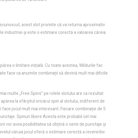
inecunoscut, acest slot promite că va returna aproximativ
e industriei și este o estimare corectă a valoarea căreia
ărea o limitare inițială. Cu toate acestea, Wildurile fac
oate face ca anumite combinații să devină mult mai dificile
 mai multe „Free Spins” pe rolele slotului are ca rezultat
părea la sfârșitul oricărui spin al slotului, indiferent de
i face jocul mult mai interesant. Fiecare combinație de 5
punctaje. Spinuri libere Acesta este probabil cel mai
ii vor avea posibilitatea să obțină o serie de punctaje și
velul căruia jocul oferă o estimare corectă a revenirilor.