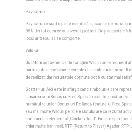
Payout-uri
Payout-urile sunt o parte esențială a jocurilor de noroc și
95% din tot ceea ce au investit jucătorii. Deși această cif
jocul ar trebui să se comporte.
Wild-uri
Jucătorii pot beneficia de funcțiile Wild în orice moment al 
parte dintr-o combinație complexă a simbolurilor și pot fi o
de realizat, dar rezultatele obținute pot fi cu atât mai sati
Scatter-uri Aici este în sfârșit când simbolurile care reprez
lansarea unui Bonus cu Free Spins, în care toți jucătorii vor 
numărul rolurilor. Bonus-uri Pe lângă feature-ul Free Spins
sau mai multe Wilduri pe rolele slotului are ca rezultat act
spectaculos element al „Chicken Road”. Fiecare spin liber ar
chiar multe bani reali. RTP (Return to Player) Așadar, RTP-u