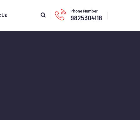
Phone Number
t Us
9825304118