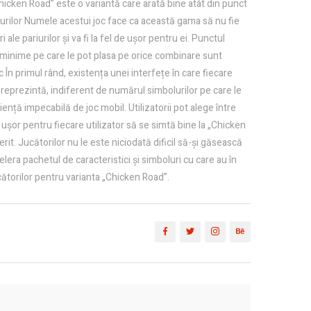
hicken Road” este o variantă care arată bine atât din punct
ariurilor Numele acestui joc face ca această gama să nu fie
le pariurilor și va fi la fel de ușor pentru ei. Punctul
 minime pe care le pot plasa pe orice combinare sunt
În primul rând, existența unei interfețe în care fiecare
ui reprezintă, indiferent de numărul simbolurilor pe care le
ență impecabilă de joc mobil. Utilizatorii pot alege între
 ușor pentru fiecare utilizator să se simtă bine la „Chicken
it. Jucătorilor nu le este niciodată dificil să-și găsească
lera pachetul de caracteristici și simboluri cu care au în
ucătorilor pentru varianta „Chicken Road”.