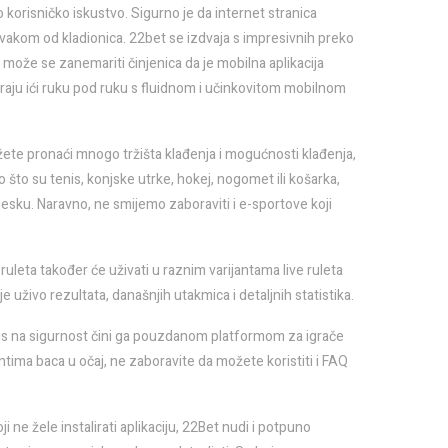
o korisničko iskustvo. Sigurno je da internet stranica
 svakom od kladionica. 22bet se izdvaja s impresivnih preko
e može se zanemariti činjenica da je mobilna aplikacija
moraju ići ruku pod ruku s fluidnom i učinkovitom mobilnom
te pronaći mnogo tržišta klađenja i mogućnosti klađenja,
 što su tenis, konjske utrke, hokej, nogomet ili košarka,
jesku. Naravno, ne smijemo zaboraviti i e-sportove koji
ruleta također će uživati u raznim varijantama live ruleta
 uživo rezultata, današnjih utakmica i detaljnih statistika.
us na sigurnost čini ga pouzdanom platformom za igrače
agentima baca u očaj, ne zaboravite da možete koristiti i FAQ
i ne žele instalirati aplikaciju, 22Bet nudi i potpuno