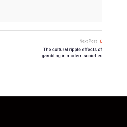
Next Post
The cultural ripple effects of
gambling in modern societies