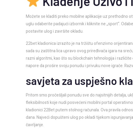
Klađenje Uživo i
Možete se kladiti preko mobilne aplikacije uz prethodno ot
uglu odaberite padajući izbornik i kliknite ne „sport“. Odab
postavite ulog i završite okladu.
22bet kladionica izrazito je na tržištu ofenzivno orijentira
sada su zaštitna lica upravo ovog priređivača igara na sreć
razni algoritmi, kao što su blockchain tehnologija i različit
napore da prošire svoju ponudu i privuku nove igrače. Razvo
savjeta za uspješno kl
Pritom smo pročešljali ponudu sve do najsitnijih detalja, 
fleksibilnosti koje nudi posvećeni mobilni portal operativno 
kladionici 22Bet putem stolnog računala. Ova pravila odnos
dana. Najveći dopušteni ulog po okladi tijekom ispunjavanja 
čavrljanje.