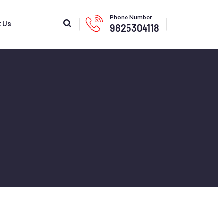
Phone Number
t Us
9825304118