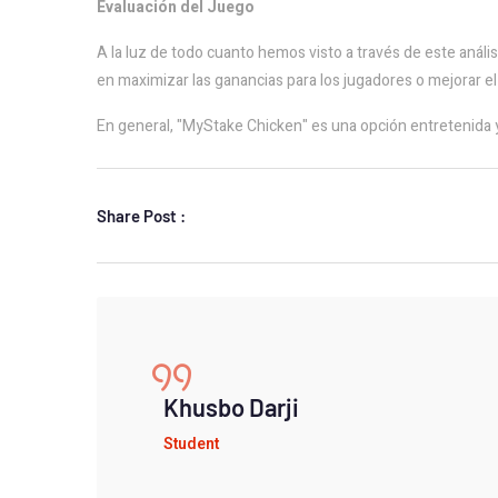
Evaluación del Juego
A la luz de todo cuanto hemos visto a través de este aná
en maximizar las ganancias para los jugadores o mejorar el d
En general, "MyStake Chicken" es una opción entretenida y
Share Post :
Khusbo Darji
Student