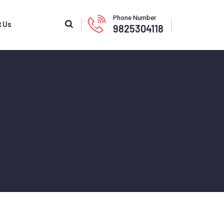
Phone Number
t Us
9825304118