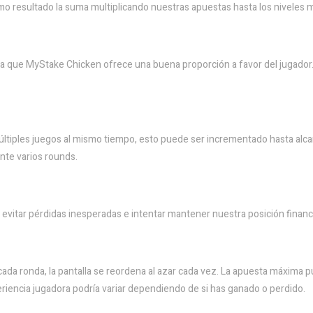
mo resultado la suma multiplicando nuestras apuestas hasta los niveles 
ca que MyStake Chicken ofrece una buena proporción a favor del jugador. E
tiples juegos al mismo tiempo, esto puede ser incrementado hasta alcanz
nte varios rounds.
vitar pérdidas inesperadas e intentar mantener nuestra posición financi
cada ronda, la pantalla se reordena al azar cada vez. La apuesta máxima
eriencia jugadora podría variar dependiendo de si has ganado o perdido.