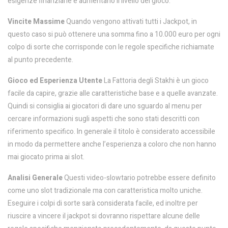
esigenze finanziarie e aumentano il livello del gioco.
Vincite Massime
Quando vengono attivati tutti i Jackpot, in
questo caso si può ottenere una somma fino a 10.000 euro per ogni
colpo di sorte che corrisponde con le regole specifiche richiamate
al punto precedente.
Gioco ed Esperienza Utente
La Fattoria degli Stakhi è un gioco
facile da capire, grazie alle caratteristiche base e a quelle avanzate.
Quindi si consiglia ai giocatori di dare uno sguardo al menu per
cercare informazioni sugli aspetti che sono stati descritti con
riferimento specifico. In generale il titolo è considerato accessibile
in modo da permettere anche l’esperienza a coloro che non hanno
mai giocato prima ai slot.
Analisi Generale
Questi video-slowtario potrebbe essere definito
come uno slot tradizionale ma con caratteristica molto uniche.
Eseguire i colpi di sorte sarà considerata facile, ed inoltre per
riuscire a vincere il jackpot si dovranno rispettare alcune delle