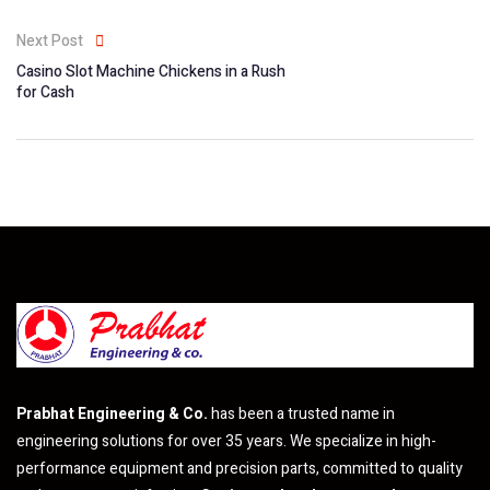
Next Post
Casino Slot Machine Chickens in a Rush
for Cash
Prabhat Engineering & Co.
has been a trusted name in
engineering solutions for over 35 years. We specialize in high-
performance equipment and precision parts, committed to quality