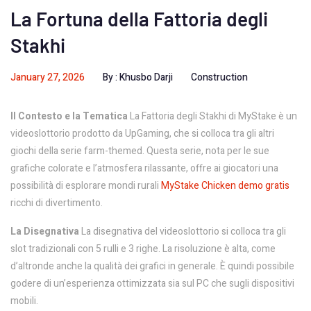
La Fortuna della Fattoria degli
Stakhi
January 27, 2026
By :
Khusbo Darji
Construction
Il Contesto e la Tematica
La Fattoria degli Stakhi di MyStake è un
videoslottorio prodotto da UpGaming, che si colloca tra gli altri
giochi della serie farm-themed. Questa serie, nota per le sue
grafiche colorate e l’atmosfera rilassante, offre ai giocatori una
possibilità di esplorare mondi rurali
MyStake Chicken demo gratis
ricchi di divertimento.
La Disegnativa
La disegnativa del videoslottorio si colloca tra gli
slot tradizionali con 5 rulli e 3 righe. La risoluzione è alta, come
d’altronde anche la qualità dei grafici in generale. È quindi possibile
godere di un’esperienza ottimizzata sia sul PC che sugli dispositivi
mobili.