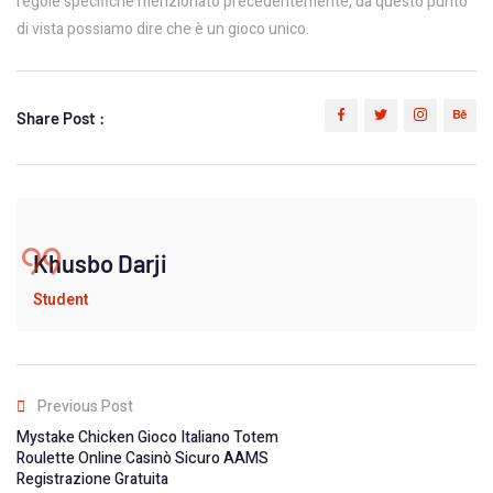
regole specifiche menzionato precedentemente, da questo punto
di vista possiamo dire che è un gioco unico.
Share Post :
Khusbo Darji
Student
Previous Post
Mystake Chicken Gioco Italiano Totem
Roulette Online Casinò Sicuro AAMS
Registrazione Gratuita