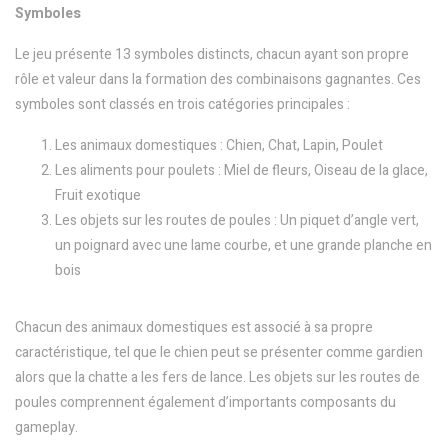
Symboles
Le jeu présente 13 symboles distincts, chacun ayant son propre
rôle et valeur dans la formation des combinaisons gagnantes. Ces
symboles sont classés en trois catégories principales :
Les animaux domestiques : Chien, Chat, Lapin, Poulet
Les aliments pour poulets : Miel de fleurs, Oiseau de la glace,
Fruit exotique
Les objets sur les routes de poules : Un piquet d’angle vert,
un poignard avec une lame courbe, et une grande planche en
bois
Chacun des animaux domestiques est associé à sa propre
caractéristique, tel que le chien peut se présenter comme gardien
alors que la chatte a les fers de lance. Les objets sur les routes de
poules comprennent également d’importants composants du
gameplay.