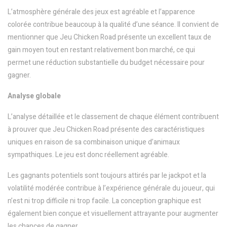
L’atmosphère générale des jeux est agréable et l’apparence
colorée contribue beaucoup à la qualité d’une séance. Il convient de
mentionner que Jeu Chicken Road présente un excellent taux de
gain moyen tout en restant relativement bon marché, ce qui
permet une réduction substantielle du budget nécessaire pour
gagner.
Analyse globale
L’analyse détaillée et le classement de chaque élément contribuent
à prouver que Jeu Chicken Road présente des caractéristiques
uniques en raison de sa combinaison unique d’animaux
sympathiques. Le jeu est donc réellement agréable.
Les gagnants potentiels sont toujours attirés par le jackpot et la
volatilité modérée contribue à l’expérience générale du joueur, qui
n’est ni trop difficile ni trop facile. La conception graphique est
également bien conçue et visuellement attrayante pour augmenter
les chances de gagner.