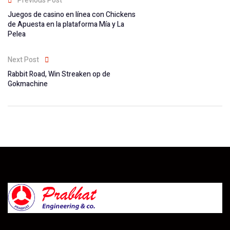
Previous Post
Juegos de casino en línea con Chickens
de Apuesta en la plataforma Mía y La
Pelea
Next Post
Rabbit Road, Win Streaken op de
Gokmachine