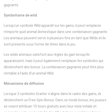
gagnants.
Symbolisme de wild
Lorsqu’un symbole Wild apparaît sur les gains, il peut remplacer
n’importe quel animal domestique dans une combinaison gagnante.
Les animaux peuvent servir à plusieurs fins en tant que Wilds et ils
sont présents sous forme de têtes dans le jeu.
Les wilds animaux satisfont aux règles du gain lorsqu’ils
apparaissent, mais il peut également remplacer les symboles qui
déclenchent des bonus. La combinaison gagnante peut être plus
rentable à l’aide d’un animal Wild.
Mécanisme de diffusion
Lorsque 3 symboles Scatter s’aligne dans le cadre des gains, ils
déclenchent un Free Spin Bonus. Dans ce mode bonus, les joueurs
se voient attribuer 10 tours gratuits avec leur mise initiale et