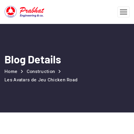
Blog Details
Home
Construction
Les Avatars de Jeu Chicken Road