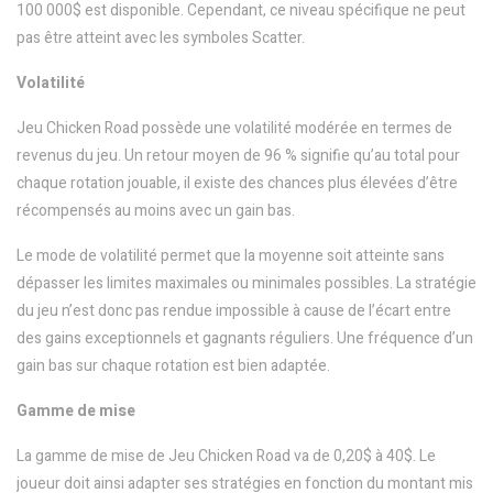
100 000$ est disponible. Cependant, ce niveau spécifique ne peut
pas être atteint avec les symboles Scatter.
Volatilité
Jeu Chicken Road possède une volatilité modérée en termes de
revenus du jeu. Un retour moyen de 96 % signifie qu’au total pour
chaque rotation jouable, il existe des chances plus élevées d’être
récompensés au moins avec un gain bas.
Le mode de volatilité permet que la moyenne soit atteinte sans
dépasser les limites maximales ou minimales possibles. La stratégie
du jeu n’est donc pas rendue impossible à cause de l’écart entre
des gains exceptionnels et gagnants réguliers. Une fréquence d’un
gain bas sur chaque rotation est bien adaptée.
Gamme de mise
La gamme de mise de Jeu Chicken Road va de 0,20$ à 40$. Le
joueur doit ainsi adapter ses stratégies en fonction du montant mis