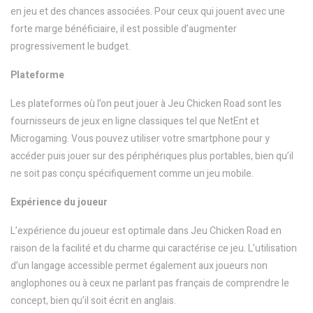
en jeu et des chances associées. Pour ceux qui jouent avec une
forte marge bénéficiaire, il est possible d’augmenter
progressivement le budget.
Plateforme
Les plateformes où l’on peut jouer à Jeu Chicken Road sont les
fournisseurs de jeux en ligne classiques tel que NetEnt et
Microgaming. Vous pouvez utiliser votre smartphone pour y
accéder puis jouer sur des périphériques plus portables, bien qu’il
ne soit pas conçu spécifiquement comme un jeu mobile.
Expérience du joueur
L’expérience du joueur est optimale dans Jeu Chicken Road en
raison de la facilité et du charme qui caractérise ce jeu. L’utilisation
d’un langage accessible permet également aux joueurs non
anglophones ou à ceux ne parlant pas français de comprendre le
concept, bien qu’il soit écrit en anglais.