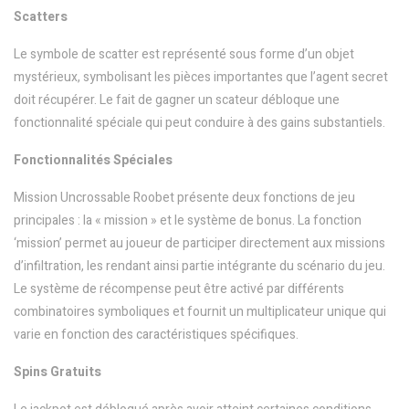
Scatters
Le symbole de scatter est représenté sous forme d’un objet
mystérieux, symbolisant les pièces importantes que l’agent secret
doit récupérer. Le fait de gagner un scateur débloque une
fonctionnalité spéciale qui peut conduire à des gains substantiels.
Fonctionnalités Spéciales
Mission Uncrossable Roobet présente deux fonctions de jeu
principales : la « mission » et le système de bonus. La fonction
‘mission’ permet au joueur de participer directement aux missions
d’infiltration, les rendant ainsi partie intégrante du scénario du jeu.
Le système de récompense peut être activé par différents
combinatoires symboliques et fournit un multiplicateur unique qui
varie en fonction des caractéristiques spécifiques.
Spins Gratuits