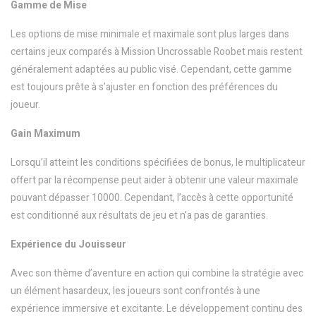
Gamme de Mise
Les options de mise minimale et maximale sont plus larges dans
certains jeux comparés à Mission Uncrossable Roobet mais restent
généralement adaptées au public visé. Cependant, cette gamme
est toujours prête à s’ajuster en fonction des préférences du
joueur.
Gain Maximum
Lorsqu’il atteint les conditions spécifiées de bonus, le multiplicateur
offert par la récompense peut aider à obtenir une valeur maximale
pouvant dépasser 10000. Cependant, l’accès à cette opportunité
est conditionné aux résultats de jeu et n’a pas de garanties.
Expérience du Jouisseur
Avec son thème d’aventure en action qui combine la stratégie avec
un élément hasardeux, les joueurs sont confrontés à une
expérience immersive et excitante. Le développement continu des