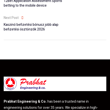
12Bet Application Assessment Sports
betting to the mobile device
Next Post
Kaszinó befizetési bónusz jobb alap
befizetési ösztönzők 2026
Prabhat Engineering & Co.
has been a trusted name in
engineering solutions for over 35 years. We specialize in high-