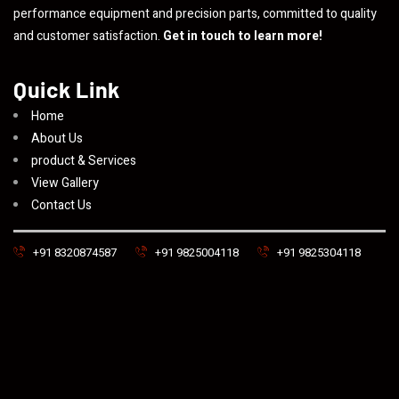
performance equipment and precision parts, committed to quality
and customer satisfaction.
Get in touch to learn more!
Quick Link
Home
About Us
product & Services
View Gallery
Contact Us
+91 8320874587
+91 9825004118
+91 9825304118