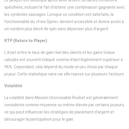
Le jackpot est débloqué après avoir atteint certaines conditions
spécifiées, incluant le fait d’obtenir une combinaison gagnante avec
les symboles sauvages. Lorsque ce condition est satisfaite, la
fonctionnalité du «Free Spins» devient accessible et donne accès à
un nombre plus élevé de spin sans dépenser plus d’argent.
RTP (Return to Player)
L’écart entre le taux de gain réel des clients et les gains totaux
calculés est souvent indiqué comme étant légèrement supérieur à
96%. Cependant, cela dépend du mode en jeu choisi par chaque
joueur. Cette statistique varie car elle repose sur plusieurs facteurs.
Volatilité
La volatilité dans Mission Uncrossable Roobet est généralement
considérée comme moyenne ou même élevée par certains joueurs,
ce qui peut influencer les stratégies de placement d’argent et
décourager la participation pour le gain.