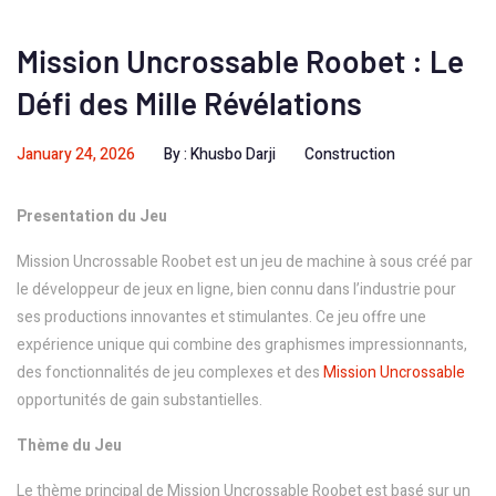
Mission Uncrossable Roobet : Le
Défi des Mille Révélations
January 24, 2026
By :
Khusbo Darji
Construction
Presentation du Jeu
Mission Uncrossable Roobet est un jeu de machine à sous créé par
le développeur de jeux en ligne, bien connu dans l’industrie pour
ses productions innovantes et stimulantes. Ce jeu offre une
expérience unique qui combine des graphismes impressionnants,
des fonctionnalités de jeu complexes et des
Mission Uncrossable
opportunités de gain substantielles.
Thème du Jeu
Le thème principal de Mission Uncrossable Roobet est basé sur un