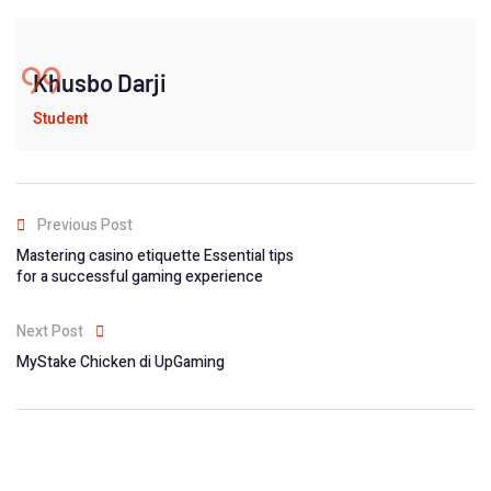
Khusbo Darji
Student
Previous Post
Mastering casino etiquette Essential tips
for a successful gaming experience
Next Post
MyStake Chicken di UpGaming