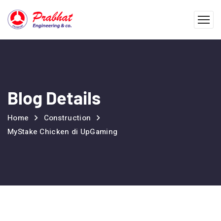
Blog Details
Home
Construction
MyStake Chicken di UpGaming