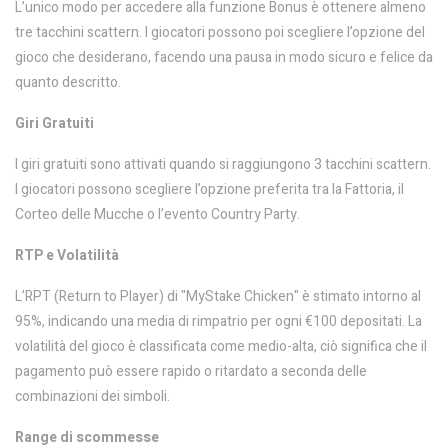
L’unico modo per accedere alla funzione Bonus è ottenere almeno
tre tacchini scattern. I giocatori possono poi scegliere l’opzione del
gioco che desiderano, facendo una pausa in modo sicuro e felice da
quanto descritto.
Giri Gratuiti
I giri gratuiti sono attivati quando si raggiungono 3 tacchini scattern.
I giocatori possono scegliere l’opzione preferita tra la Fattoria, il
Corteo delle Mucche o l’evento Country Party.
RTP e Volatilità
L’RPT (Return to Player) di "MyStake Chicken" è stimato intorno al
95%, indicando una media di rimpatrio per ogni €100 depositati. La
volatilità del gioco è classificata come medio-alta, ciò significa che il
pagamento può essere rapido o ritardato a seconda delle
combinazioni dei simboli.
Range di scommesse