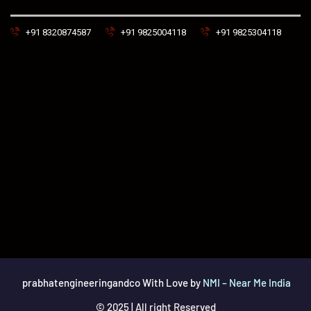
+91 8320874587
+91 9825004118
+91 9825304118
prabhatengineeringandco With Love by
NMI – Near Me India
© 2025 | All right Reserved