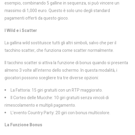
esempio, combinando 5 galline in sequenza, si può vincere un
massimo di 1,000 euro. Questo è solo uno degli standard
pagamenti offerti da questo gioco.
I Wild e i Scatter
La gallina wild sostituisce tutti gli altri simboli, salvo che per il
tacchino scatter, che funziona come scatter normalmente.
Il tacchino scatter si attiva la funzione di bonus quando si presenta
almeno 3 volte all’interno dello schermo. In questa modalità, i
giocatori possono scegliere tra tre diverse opzioni:
La Fattoria: 15 giri gratuiti con un RTP maggiorato.
Il Corteo delle Mucche: 10 giri gratuiti senza vincoli di
rimescolamento e multipli pagamento.
L’evento Country Party: 20 giri con bonus multicolore.
La Funzione Bonus