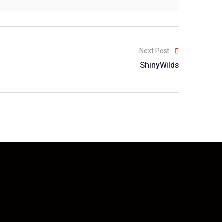
Next Post
ShinyWilds