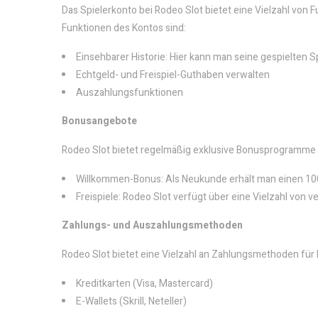
Das Spielerkonto bei Rodeo Slot bietet eine Vielzahl von
Funktionen des Kontos sind:
Einsehbarer Historie: Hier kann man seine gespielten S
Echtgeld- und Freispiel-Guthaben verwalten
Auszahlungsfunktionen
Bonusangebote
Rodeo Slot bietet regelmäßig exklusive Bonusprogramme an
Willkommen-Bonus: Als Neukunde erhält man einen 100
Freispiele: Rodeo Slot verfügt über eine Vielzahl von 
Zahlungs- und Auszahlungsmethoden
Rodeo Slot bietet eine Vielzahl an Zahlungsmethoden für
Kreditkarten (Visa, Mastercard)
E-Wallets (Skrill, Neteller)