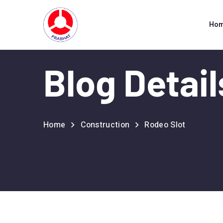
Ho
Blog Detail
Home
Construction
Rodeo Slot