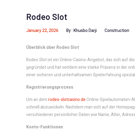
Rodeo Slot
January 22, 2026
By :
Khusbo Darji
Construction
Überblick über Rodeo Slot
Rodeo Slot ist ein Online-Casino-Angebot, das sich auf d
gegründet und hat seitdem eine starke Präsenz in der onli
einer sicheren und unterhaltsamen Spielerfahrung spezial
Registrierungsprozess
Um an dem
rodeo-slotcasino.de
Online-Spielautomaten-Abe
schnell abzuwickeln. Nachdem man sich auf der Homepage d
verschiedener persönlicher Daten wie Name, Alter, Adres
Konto-Funktionen