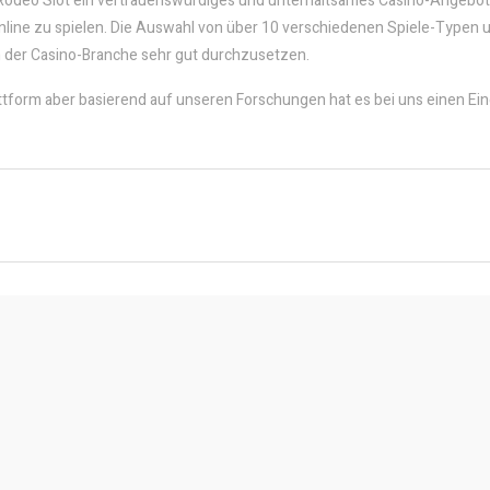
Rodeo Slot ein vertrauenswürdiges und unterhaltsames Casino-Angebot 
h online zu spielen. Die Auswahl von über 10 verschiedenen Spiele-Typen
h in der Casino-Branche sehr gut durchzusetzen.
lattform aber basierend auf unseren Forschungen hat es bei uns einen 