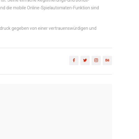
ist. Seine einfache Registrierungs-und Bonus-
 und die mobile Online-Spielautomaten-Funktion sind
Eindruck gegeben von einer vertrauenswürdigen und