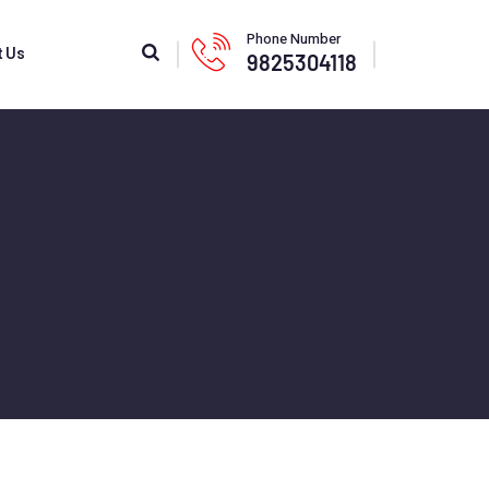
Phone Number
t Us
9825304118