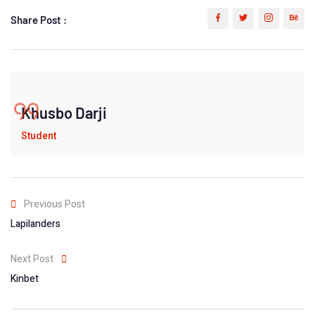
Share Post :
Khusbo Darji
Student
Previous Post
Lapilanders
Next Post
Kinbet