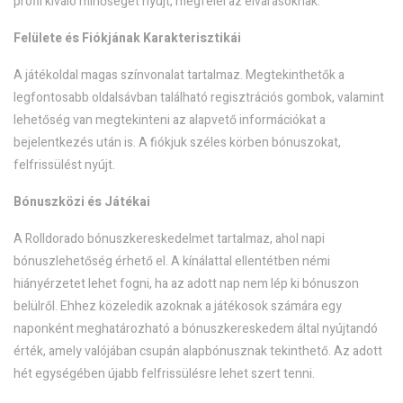
profil kiváló minőséget nyújt, megfelel az elvárásoknak.
Felülete és Fiókjának Karakterisztikái
A játékoldal magas színvonalat tartalmaz. Megtekinthetők a
legfontosabb oldalsávban található regisztrációs gombok, valamint
lehetőség van megtekinteni az alapvető információkat a
bejelentkezés után is. A fiókjuk széles körben bónuszokat,
felfrissülést nyújt.
Bónuszközi és Játékai
A Rolldorado bónuszkereskedelmet tartalmaz, ahol napi
bónuszlehetőség érhető el. A kínálattal ellentétben némi
hiányérzetet lehet fogni, ha az adott nap nem lép ki bónuszon
belülről. Ehhez közeledik azoknak a játékosok számára egy
naponként meghatározható a bónuszkereskedem által nyújtandó
érték, amely valójában csupán alapbónusznak tekinthető. Az adott
hét egységében újabb felfrissülésre lehet szert tenni.