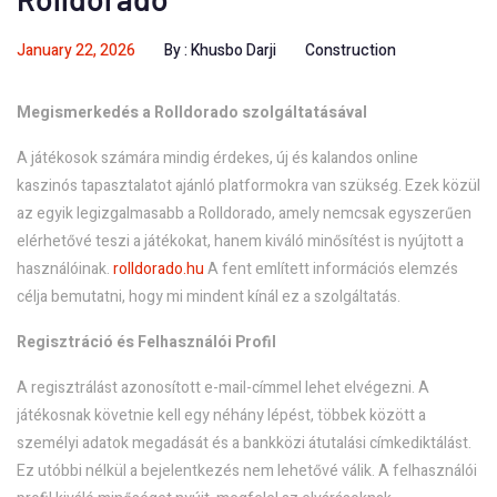
January 22, 2026
By :
Khusbo Darji
Construction
Megismerkedés a Rolldorado szolgáltatásával
A játékosok számára mindig érdekes, új és kalandos online
kaszinós tapasztalatot ajánló platformokra van szükség. Ezek közül
az egyik legizgalmasabb a Rolldorado, amely nemcsak egyszerűen
elérhetővé teszi a játékokat, hanem kiváló minősítést is nyújtott a
használóinak.
rolldorado.hu
A fent említett információs elemzés
célja bemutatni, hogy mi mindent kínál ez a szolgáltatás.
Regisztráció és Felhasználói Profil
A regisztrálást azonosított e-mail-címmel lehet elvégezni. A
játékosnak követnie kell egy néhány lépést, többek között a
személyi adatok megadását és a bankközi átutalási címkediktálást.
Ez utóbbi nélkül a bejelentkezés nem lehetővé válik. A felhasználói