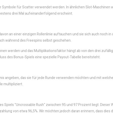
er Symbole für Scatter verwendet werden. In ähnlichen Slot-Maschinen 
estens drei Mal aufeinanderfolgend erscheint.
n an einer einzigen Rollenlinie auftauchen und sie sich auch noch in d
uch während des Freespins selbst geschehen.
en werden und das Multiplikationsfaktor hängt ab von den drei zufälli
uss des Bonus-Spiels eine spezielle Payout-Tabelle bereitsteht.
rägnis angeben, das sie für jede Runde verwenden möchten und mit welch
e multipliziert.
piels "Uncrossable Rush" zwischen 95 und 97 Prozent liegt. Dieser Wer
szahlung von etwa 96,5%. Wir möchten jedoch daran erinnern, dass dies d