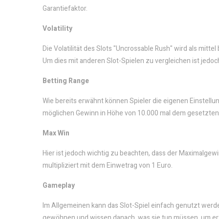
Garantiefaktor.
Volatility
Die Volatilität des Slots "Uncrossable Rush" wird als mitt
Um dies mit anderen Slot-Spielen zu vergleichen ist jedo
Betting Range
Wie bereits erwähnt können Spieler die eigenen Einstellu
möglichen Gewinn in Höhe von 10.000 mal dem gesetzten 
Max Win
Hier ist jedoch wichtig zu beachten, dass der Maximalgewi
multipliziert mit dem Einwetrag von 1 Euro.
Gameplay
Im Allgemeinen kann das Slot-Spiel einfach genutzt werden,
gewöhnen und wissen danach, was sie tun müssen, um erf