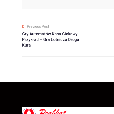
Previous Post
Gry Automatów Kasa Ciekawy
Przykład – Gra Lotnicza Droga
Kura