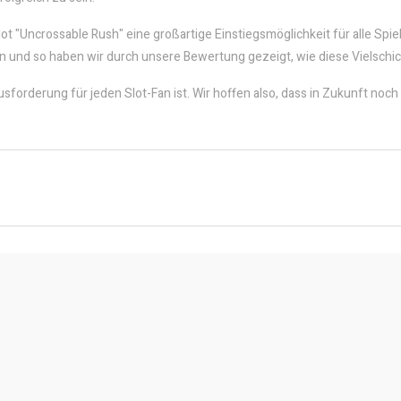
t "Uncrossable Rush" eine großartige Einstiegsmöglichkeit für alle Spi
und so haben wir durch unsere Bewertung gezeigt, wie diese Vielschich
usforderung für jeden Slot-Fan ist. Wir hoffen also, dass in Zukunft noch 