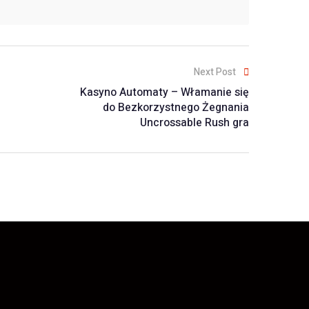
Next Post
Kasyno Automaty – Włamanie się
do Bezkorzystnego Żegnania
Uncrossable Rush gra