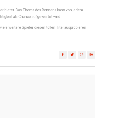
eler bietet. Das Thema des Rennens kann von jedem
tigkeit als Chance aufgewertet wird.
viele weitere Spieler diesen tollen Titel ausprobieren