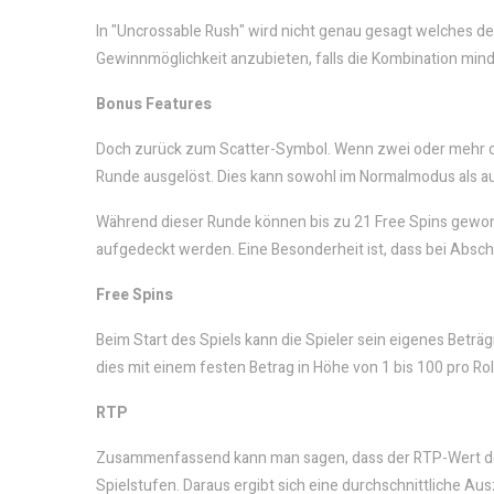
In "Uncrossable Rush" wird nicht genau gesagt welches d
Gewinnmöglichkeit anzubieten, falls die Kombination mind
Bonus Features
Doch zurück zum Scatter-Symbol. Wenn zwei oder mehr davo
Runde ausgelöst. Dies kann sowohl im Normalmodus als a
Während dieser Runde können bis zu 21 Free Spins gewonn
aufgedeckt werden. Eine Besonderheit ist, dass bei Abschl
Free Spins
Beim Start des Spiels kann die Spieler sein eigenes Bet
dies mit einem festen Betrag in Höhe von 1 bis 100 pro Roll
RTP
Zusammenfassend kann man sagen, dass der RTP-Wert des S
Spielstufen. Daraus ergibt sich eine durchschnittliche Au