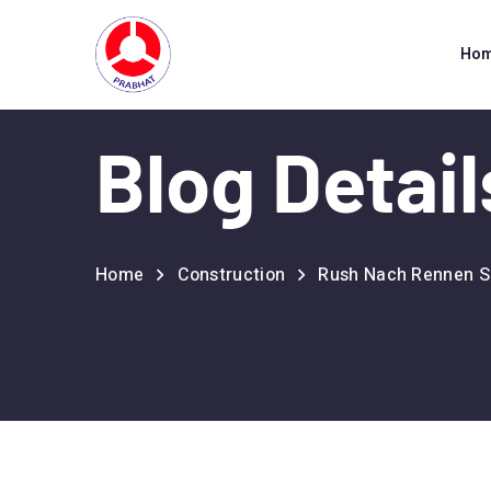
Ho
Blog Detail
Home
Construction
Rush Nach Rennen Sp