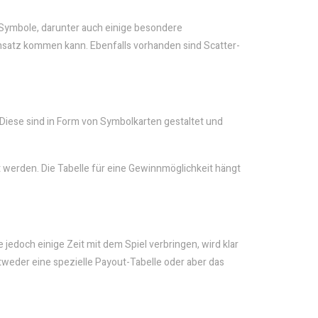
 Symbole, darunter auch einige besondere
insatz kommen kann. Ebenfalls vorhanden sind Scatter-
Diese sind in Form von Symbolkarten gestaltet und
 werden. Die Tabelle für eine Gewinnmöglichkeit hängt
jedoch einige Zeit mit dem Spiel verbringen, wird klar
tweder eine spezielle Payout-Tabelle oder aber das