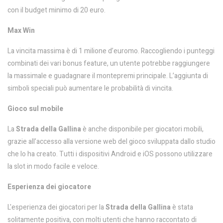
con il budget minimo di 20 euro.
Max Win
La vincita massima è di 1 milione d’euromo. Raccogliendo i punteggi
combinati dei vari bonus feature, un utente potrebbe raggiungere
la massimale e guadagnare il montepremi principale. L’aggiunta di
simboli speciali può aumentare le probabilità di vincita.
Gioco sul mobile
La
Strada della Gallina
è anche disponibile per giocatori mobili,
grazie all’accesso alla versione web del gioco sviluppata dallo studio
che lo ha creato. Tutti i dispositivi Android e iOS possono utilizzare
la slot in modo facile e veloce.
Esperienza dei giocatore
L'esperienza dei giocatori per la
Strada della Gallina
è stata
solitamente positiva, con molti utenti che hanno raccontato di