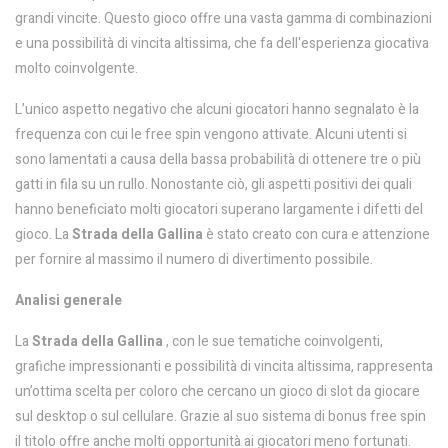
grandi vincite. Questo gioco offre una vasta gamma di combinazioni
e una possibilità di vincita altissima, che fa dell'esperienza giocativa
molto coinvolgente.
L’unico aspetto negativo che alcuni giocatori hanno segnalato è la
frequenza con cui le free spin vengono attivate. Alcuni utenti si
sono lamentati a causa della bassa probabilità di ottenere tre o più
gatti in fila su un rullo. Nonostante ciò, gli aspetti positivi dei quali
hanno beneficiato molti giocatori superano largamente i difetti del
gioco. La
Strada della Gallina
è stato creato con cura e attenzione
per fornire al massimo il numero di divertimento possibile.
Analisi generale
La
Strada della Gallina
, con le sue tematiche coinvolgenti,
grafiche impressionanti e possibilità di vincita altissima, rappresenta
un’ottima scelta per coloro che cercano un gioco di slot da giocare
sul desktop o sul cellulare. Grazie al suo sistema di bonus free spin
il titolo offre anche molti opportunità ai giocatori meno fortunati.