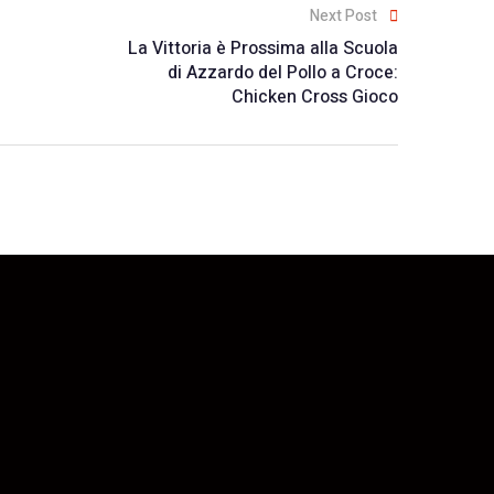
Next Post
La Vittoria è Prossima alla Scuola
di Azzardo del Pollo a Croce:
Chicken Cross Gioco