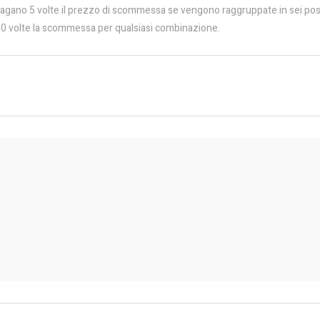
ia pagano 5 volte il prezzo di scommessa se vengono raggruppate in sei po
100 volte la scommessa per qualsiasi combinazione.