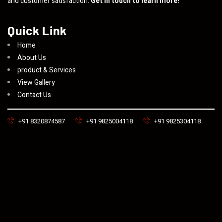
and customer satisfaction.
Get in touch to learn more!
Quick Link
Home
About Us
product & Services
View Gallery
Contact Us
+91 8320874587
+91 9825004118
+91 9825304118