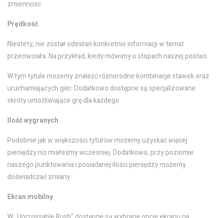
zmiennosc.
Prędkość
Niestety, nie został odesłań konkretnie informacji w temat
przeciwciała. Na przykład, kiedy mówimy o stopach naszej postaci.
W tym tytule możemy znaleźć różnorodne kombinacje stawek oraz
uruchamiających gier. Dodatkowo dostępne są specjalizowane
skróty umożliwiające grę dla każdego.
Ilość wygranych
Podobnie jak w większości tytułów możemy uzyskać więcej
pieniędzy niż miałeśmy wcześniej. Dodatkowo, przy poziomie
naszego punktowania i posiadanej ilości pieniędzy możemy
doświadczać zmiany.
Ekran mobilny
W „Uncrossable Rush” dostępne są wybrane opcje ekranu na