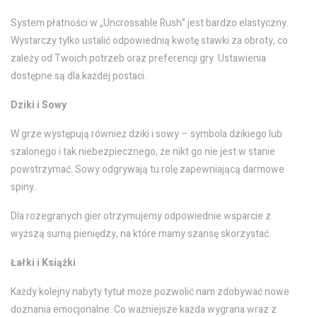
System płatności w „Uncrossable Rush” jest bardzo elastyczny.
Wystarczy tylko ustalić odpowiednią kwotę stawki za obroty, co
zależy od Twoich potrzeb oraz preferencji gry. Ustawienia
dostępne są dla każdej postaci.
Dziki i Sowy
W grze występują również dziki i sowy – symbola dzikiego lub
szalonego i tak niebezpiecznego, że nikt go nie jest w stanie
powstrzymać. Sowy odgrywają tu rolę zapewniającą darmowe
spiny.
Dla rozegranych gier otrzymujemy odpowiednie wsparcie z
wyższą sumą pieniędzy, na które mamy szansę skorzystać.
Łałki i Książki
Każdy kolejny nabyty tytuł może pozwolić nam zdobywać nowe
doznania emocjonalne. Co ważniejsze każda wygrana wraz z