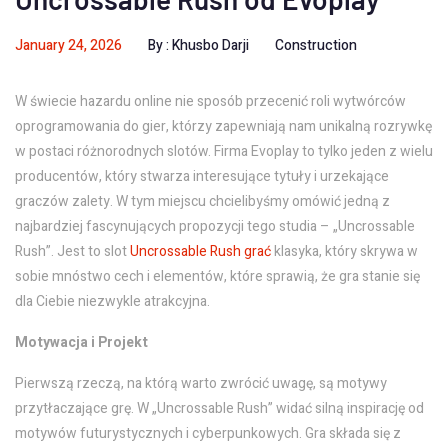
January 24, 2026
By :
Khusbo Darji
Construction
W świecie hazardu online nie sposób przecenić roli wytwórców
oprogramowania do gier, którzy zapewniają nam unikalną rozrywkę
w postaci różnorodnych slotów. Firma Evoplay to tylko jeden z wielu
producentów, który stwarza interesujące tytuły i urzekające
graczów zalety. W tym miejscu chcielibyśmy omówić jedną z
najbardziej fascynujących propozycji tego studia – „Uncrossable
Rush”. Jest to slot
Uncrossable Rush grać
klasyka, który skrywa w
sobie mnóstwo cech i elementów, które sprawią, że gra stanie się
dla Ciebie niezwykle atrakcyjna.
Motywacja i Projekt
Pierwszą rzeczą, na którą warto zwrócić uwagę, są motywy
przytłaczające grę. W „Uncrossable Rush” widać silną inspirację od
motywów futurystycznych i cyberpunkowych. Gra składa się z