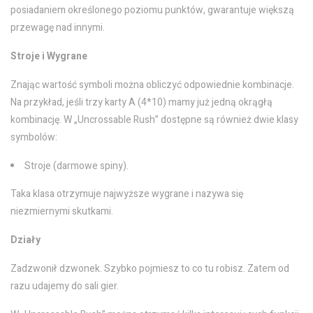
posiadaniem określonego poziomu punktów, gwarantuje większą
przewagę nad innymi.
Stroje i Wygrane
Znając wartość symboli można obliczyć odpowiednie kombinacje.
Na przykład, jeśli trzy karty A (4*10) mamy już jedną okrągłą
kombinację. W „Uncrossable Rush” dostępne są również dwie klasy
symbolów:
Stroje (darmowe spiny).
Taka klasa otrzymuje najwyższe wygrane i nazywa się
niezmiernymi skutkami.
Działy
Zadzwonił dzwonek. Szybko pojmiesz to co tu robisz. Zatem od
razu udajemy do sali gier.