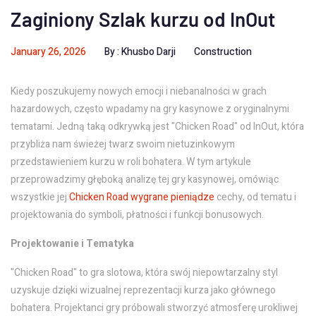
Zaginiony Szlak kurzu od InOut
January 26, 2026
By :
Khusbo Darji
Construction
Kiedy poszukujemy nowych emocji i niebanalności w grach
hazardowych, często wpadamy na gry kasynowe z oryginalnymi
tematami. Jedną taką odkrywką jest "Chicken Road" od InOut, która
przybliża nam świeżej twarz swoim nietuzinkowym
przedstawieniem kurzu w roli bohatera. W tym artykule
przeprowadzimy głęboką analizę tej gry kasynowej, omówiąc
wszystkie jej
Chicken Road wygrane pieniądze
cechy, od tematu i
projektowania do symboli, płatności i funkcji bonusowych.
Projektowanie i Tematyka
"Chicken Road" to gra slotowa, która swój niepowtarzalny styl
uzyskuje dzięki wizualnej reprezentacji kurza jako głównego
bohatera. Projektanci gry próbowali stworzyć atmosferę urokliwej