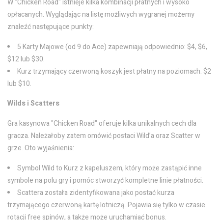
W "Chicken Road" istnieje kilka kombinacji płatnych i wysoko
opłacanych. Wyglądając na listę możliwych wygranej możemy
znaleźć następujące punkty:
5 Karty Majowe (od 9 do Ace) zapewniają odpowiednio: $4, $6,
$12 lub $30.
Kurz trzymający czerwoną koszyk jest płatny na poziomach: $2
lub $10.
Wilds i Scatters
Gra kasynowa "Chicken Road" oferuje kilka unikalnych cech dla
gracza. Należałoby zatem omówić postaci Wild’a oraz Scatter w
grze. Oto wyjaśnienia:
Symbol Wild to Kurz z kapeluszem, który może zastąpić inne
symbole na polu gry i pomóc stworzyć kompletne linie płatności.
Scattera została zidentyfikowana jako postać kurza
trzymającego czerwoną kartę lotniczą. Pojawia się tylko w czasie
rotacji free spinów, a także może uruchamiać bonus.