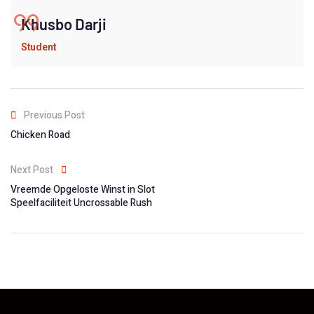
Khusbo Darji
Student
Previous Post
Chicken Road
Next Post
Vreemde Opgeloste Winst in Slot
Speelfaciliteit Uncrossable Rush