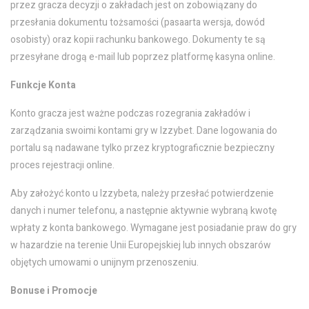
przez gracza decyzji o zakładach jest on zobowiązany do
przesłania dokumentu tożsamości (pasaarta wersja, dowód
osobisty) oraz kopii rachunku bankowego. Dokumenty te są
przesyłane drogą e-mail lub poprzez platformę kasyna online.
Funkcje Konta
Konto gracza jest ważne podczas rozegrania zakładów i
zarządzania swoimi kontami gry w Izzybet. Dane logowania do
portalu są nadawane tylko przez kryptograficznie bezpieczny
proces rejestracji online.
Aby założyć konto u Izzybeta, należy przesłać potwierdzenie
danych i numer telefonu, a następnie aktywnie wybraną kwotę
wpłaty z konta bankowego. Wymagane jest posiadanie praw do gry
w hazardzie na terenie Unii Europejskiej lub innych obszarów
objętych umowami o unijnym przenoszeniu.
Bonuse i Promocje