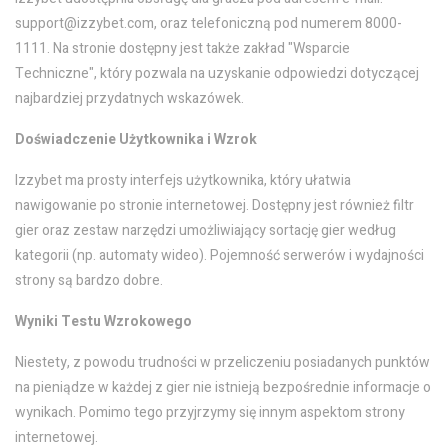
support@izzybet.com, oraz telefoniczną pod numerem 8000-
1111. Na stronie dostępny jest także zakład "Wsparcie
Techniczne", który pozwala na uzyskanie odpowiedzi dotyczącej
najbardziej przydatnych wskazówek.
Doświadczenie Użytkownika i Wzrok
Izzybet ma prosty interfejs użytkownika, który ułatwia
nawigowanie po stronie internetowej. Dostępny jest również filtr
gier oraz zestaw narzędzi umożliwiający sortację gier według
kategorii (np. automaty wideo). Pojemność serwerów i wydajności
strony są bardzo dobre.
Wyniki Testu Wzrokowego
Niestety, z powodu trudności w przeliczeniu posiadanych punktów
na pieniądze w każdej z gier nie istnieją bezpośrednie informacje o
wynikach. Pomimo tego przyjrzymy się innym aspektom strony
internetowej.