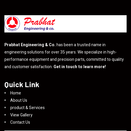
Prabhat Engineering & Co.
has been a trusted name in
engineering solutions for over 35 years. We specialize in high-
performance equipment and precision parts, committed to quality
and customer satisfaction.
Get in touch to learn more!
Quick Link
Home
About Us
product & Services
View Gallery
Contact Us