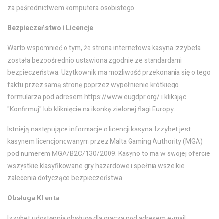
za pośrednictwem komputera osobistego.
Bezpieczeństwo i Licencje
Warto wspomnieć o tym, że strona internetowa kasyna Izzybeta
została bezpośrednio ustawiona zgodnie ze standardami
bezpieczeństwa. Użytkownik ma możliwość przekonania się o tego
faktu przez samą stronę poprzez wypełnienie krótkiego
formularza pod adresem https://www.eugdpr.org/ i klikając
"Konfirmuj" lub kliknięcie na ikonkę zielonej flagi Europy.
Istnieją następujące informacje o licencji kasyna: Izzybet jest
kasynem licencjonowanym przez Malta Gaming Authority (MGA)
pod numerem MGA/B2C/130/2009. Kasyno to ma w swojej ofercie
wszystkie klasyfikowane gry hazardowe i spełnia wszelkie
zalecenia dotyczące bezpieczeństwa.
Obsługa Klienta
Izzybet udostępnia obsługę dla gracza pod adresem e-mail: