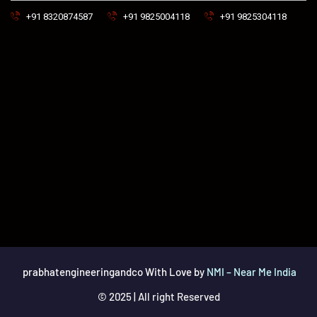
+91 8320874587
+91 9825004118
+91 9825304118
prabhatengineeringandco With Love by
NMI – Near Me India
© 2025 | All right Reserved