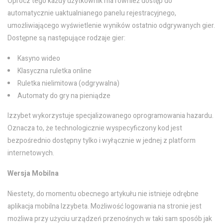
Oprócz tego każdy użytkownik ma również dostęp do
automatycznie uaktualnianego panelu rejestracyjnego,
umożliwiającego wyświetlenie wyników ostatnio odgrywanych gier.
Dostępne są następujące rodzaje gier:
Kasyno wideo
Klasyczna ruletka online
Ruletka nielimitowa (odgrywalna)
Automaty do gry na pieniądze
Izzybet wykorzystuje specjalizowanego oprogramowania hazardu.
Oznacza to, że technologicznie wyspecyficzony kod jest
bezpośrednio dostępny tylko i wyłącznie w jednej z platform
internetowych.
Wersja Mobilna
Niestety, do momentu obecnego artykułu nie istnieje odrębne
aplikacja mobilna Izzybeta. Możliwość logowania na stronie jest
możliwa przy użyciu urządzeń przenośnych w taki sam sposób jak