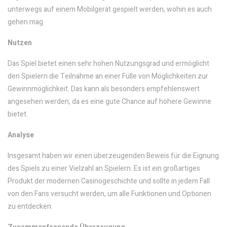
unterwegs auf einem Mobilgerät gespielt werden, wohin es auch
gehen mag.
Nutzen
Das Spiel bietet einen sehr hohen Nutzungsgrad und ermöglicht
den Spielern die Teilnahme an einer Fülle von Möglichkeiten zur
Gewinnmöglichkeit. Das kann als besonders empfehlenswert
angesehen werden, da es eine gute Chance auf höhere Gewinne
bietet.
Analyse
Insgesamt haben wir einen überzeugenden Beweis für die Eignung
des Spiels zu einer Vielzahl an Spielern. Es ist ein großartiges
Produkt der modernen Casinogeschichte und sollte in jedem Fall
von den Fans versucht werden, um alle Funktionen und Optionen
zu entdecken.