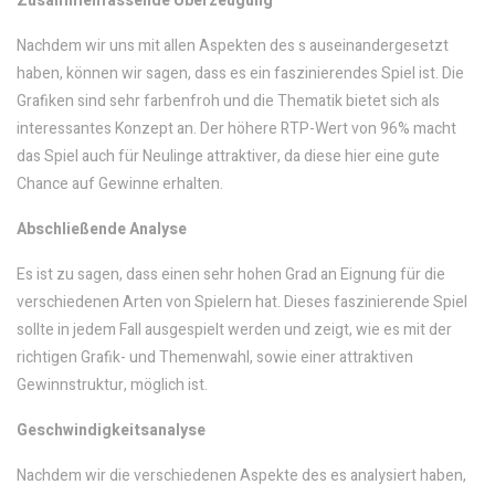
Zusammenfassende Überzeugung
Nachdem wir uns mit allen Aspekten des s auseinandergesetzt
haben, können wir sagen, dass es ein faszinierendes Spiel ist. Die
Grafiken sind sehr farbenfroh und die Thematik bietet sich als
interessantes Konzept an. Der höhere RTP-Wert von 96% macht
das Spiel auch für Neulinge attraktiver, da diese hier eine gute
Chance auf Gewinne erhalten.
Abschließende Analyse
Es ist zu sagen, dass einen sehr hohen Grad an Eignung für die
verschiedenen Arten von Spielern hat. Dieses faszinierende Spiel
sollte in jedem Fall ausgespielt werden und zeigt, wie es mit der
richtigen Grafik- und Themenwahl, sowie einer attraktiven
Gewinnstruktur, möglich ist.
Geschwindigkeitsanalyse
Nachdem wir die verschiedenen Aspekte des es analysiert haben,