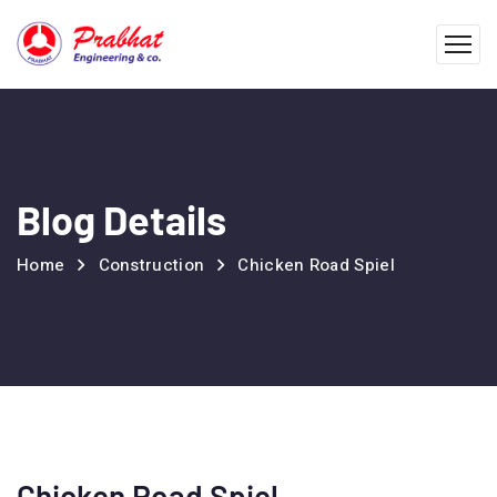
Blog Details
Home
Construction
Chicken Road Spiel
Chicken Road Spiel