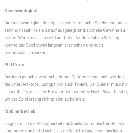
Geschwindigkeit
Die Geschwindigkeit des Spiels kann für manche Spieler aber auch
sehr hoch sein, da sie darauf ausgelegt sind, schnelle Gewinne zu
bieten. Wenn man also nicht auf hohe Runden-Zahlen Wert legt,
könnte das Spiel etwas langsam erscheinen und auch
unübersichtlich wirken.
Plattform
Das kann jedoch von verschiedenen Geräten ausgespielt werden,
darunter Desktops, Laptops und auch Tablets. Der Spieler muss nur
sicherstellen, dass sein Browser den neuesten Flash Player besitzt,
um das Spiel erfolgreich spielen zu können.
Mobiler Betrieb
Insgesamt ist die Verfügbarkeit des Spiels für mobile Geräte sehr
angenehm und bietet sich als gute Wahl für Spieler an. Das kann