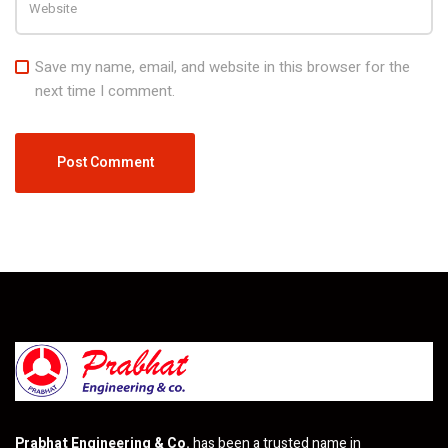
Save my name, email, and website in this browser for the
next time I comment.
Prabhat Engineering & Co.
has been a trusted name in