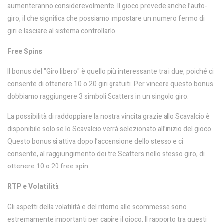
aumenteranno considerevolmente. Il gioco prevede anche l’auto-
giro, il che significa che possiamo impostare un numero fermo di
giri e lasciare al sistema controllarlo.
Free Spins
Il bonus del "Giro libero" è quello più interessante tra i due, poiché ci
consente di ottenere 10 o 20 giri gratuiti. Per vincere questo bonus
dobbiamo raggiungere 3 simboli Scatters in un singolo giro.
La possibilità di raddoppiare la nostra vincita grazie allo Scavalcio è
disponibile solo se lo Scavalcio verrà selezionato all’inizio del gioco.
Questo bonus si attiva dopo l’accensione dello stesso e ci
consente, al raggiungimento dei tre Scatters nello stesso giro, di
ottenere 10 o 20 free spin.
RTP e Volatilità
Gli aspetti della volatilità e del ritorno alle scommesse sono
estremamente importanti per capire il gioco. Il rapporto tra questi