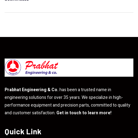
Prabhat Engineering & Co.
has been a trusted name in
engineering solutions for over 35 years. We specialize in high-
performance equipment and precision parts, committed to quality
and customer satisfaction.
Get in touch to learn more!
Quick Link