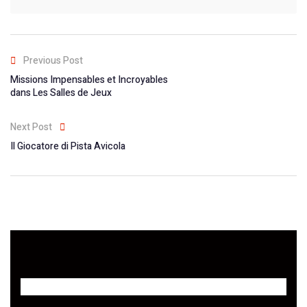
Previous Post
Missions Impensables et Incroyables
dans Les Salles de Jeux
Next Post
Il Giocatore di Pista Avicola