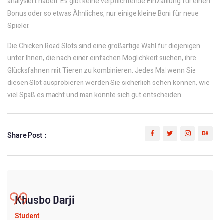
analysiert haben. Es gibt keine verpflichtende Einzahlung für einen
Bonus oder so etwas Ähnliches, nur einige kleine Boni für neue
Spieler.
Die Chicken Road Slots sind eine großartige Wahl für diejenigen
unter Ihnen, die nach einer einfachen Möglichkeit suchen, ihre
Glücksfahnen mit Tieren zu kombinieren. Jedes Mal wenn Sie
diesen Slot ausprobieren werden Sie sicherlich sehen können, wie
viel Spaß es macht und man könnte sich gut entscheiden.
Share Post :
Khusbo Darji
Student