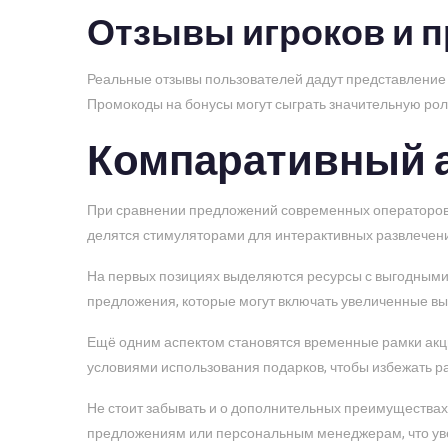
Отзывы игроков и п
Реальные отзывы пользователей дадут представление о
Промокоды на бонусы могут сыграть значительную рол
Компаративный ан
При сравнении предложений современных операторов 
делятся стимуляторами для интерактивных развлечени
На первых позициях выделяются ресурсы с выгодными 
предложения, которые могут включать увеличенные вы
Ещё одним аспектом становятся временные рамки акций
условиями использования подарков, чтобы избежать р
Не стоит забывать и о дополнительных преимуществах.
предложениям или персональным менеджерам, что уве