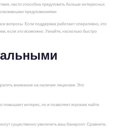
ствия, часто способна предложить больше интересных
эксклюзивными предложениями.
все вопросы. Если поддержка работает оперативно, это
и, если это возможно. Узнайте, насколько быстро
туальными
ратить внимание на наличие лицензии. Это
 повышает интерес, но и позволяет игрокам найти
могут существенно увеличить ваш банкролл. Сравните,