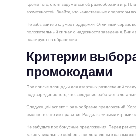
Кроме того, стоит задуматься об разнообразии игр. 
возможностей. Знайте, что качественные операторы в
Не забывайте о службе поддержки. Отличный сервис вс
положительный сигнал о надежности заведения. Внимат
реагируют на обращения.
Критерии выбора
промокодами
При поиске площадки для азартных развлечений следу
подтверждение того, что заведение работает в легаль
Следующий аспект – разнообразие предложений. Хорош
именно то, что им нравится. Раздел с живыми играми
Не забудьте про бонусные предложения. Перед регист
какие уникальные офферы представлены в разных зав