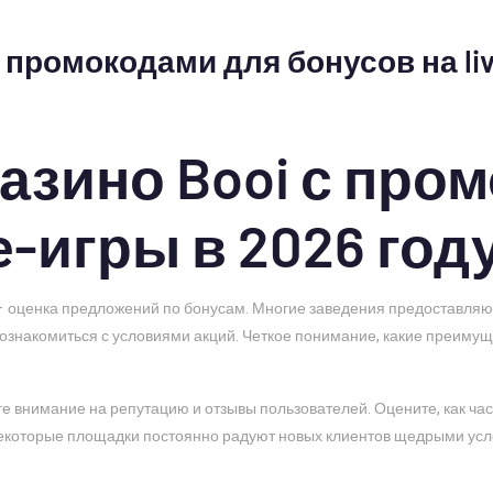
 промокодами для бонусов на liv
азино Booi с про
e-игры в 2026 год
– оценка предложений по бонусам. Многие заведения предоставляют
ы ознакомиться с условиями акций. Четкое понимание, какие преим
е внимание на репутацию и отзывы пользователей. Оцените, как час
 Некоторые площадки постоянно радуют новых клиентов щедрыми усло