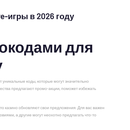
e-игры в 2026 году
мокодами для
у
 уникальные коды, которые могут значительно
ущества предлагают промо-акции, поможет избежать
то казино обновляют свои предложения. Для вас важен
виями, а другие могут неохотно предлагать что-то