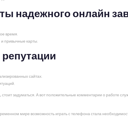
ты надежного онлайн за
ое время.
 и привычные карты.
 репутации
ализированных сайтах.
итуаций.
, стоит задуматься. А вот положительные комментарии о работе сл
временном мире возможность играть с телефона стала необходимо