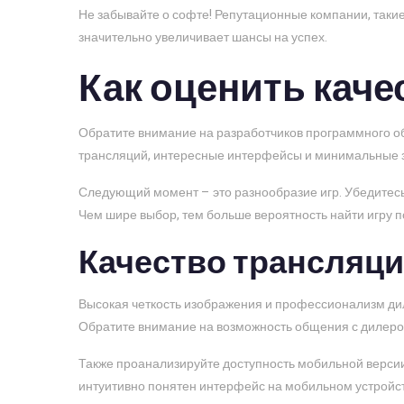
Не забывайте о софте! Репутационные компании, такие
значительно увеличивает шансы на успех.
Как оценить качес
Обратите внимание на разработчиков программного обе
трансляций, интересные интерфейсы и минимальные за
Следующий момент – это разнообразие игр. Убедитесь,
Чем шире выбор, тем больше вероятность найти игру п
Качество трансляци
Высокая четкость изображения и профессионализм дил
Обратите внимание на возможность общения с дилером 
Также проанализируйте доступность мобильной версии
интуитивно понятен интерфейс на мобильном устройств