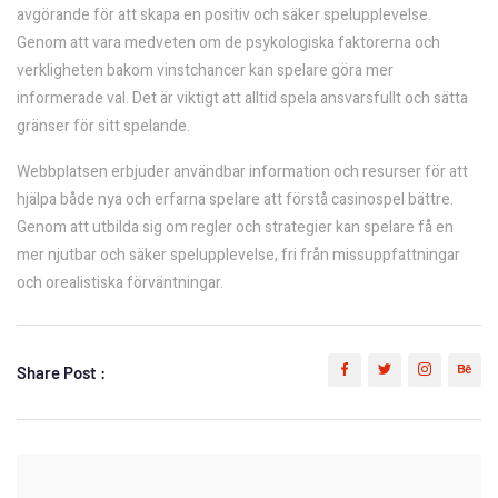
avgörande för att skapa en positiv och säker spelupplevelse.
Genom att vara medveten om de psykologiska faktorerna och
verkligheten bakom vinstchancer kan spelare göra mer
informerade val. Det är viktigt att alltid spela ansvarsfullt och sätta
gränser för sitt spelande.
Webbplatsen erbjuder användbar information och resurser för att
hjälpa både nya och erfarna spelare att förstå casinospel bättre.
Genom att utbilda sig om regler och strategier kan spelare få en
mer njutbar och säker spelupplevelse, fri från missuppfattningar
och orealistiska förväntningar.
Share Post :