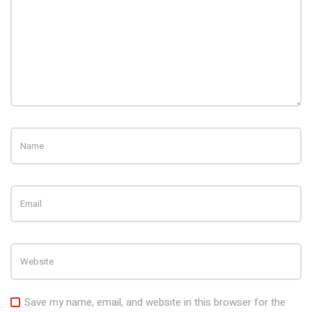
Save my name, email, and website in this browser for the