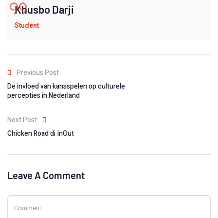
Khusbo Darji
Student
Previous Post
De invloed van kansspelen op culturele
percepties in Nederland
Next Post
Chicken Road di InOut
Leave A Comment