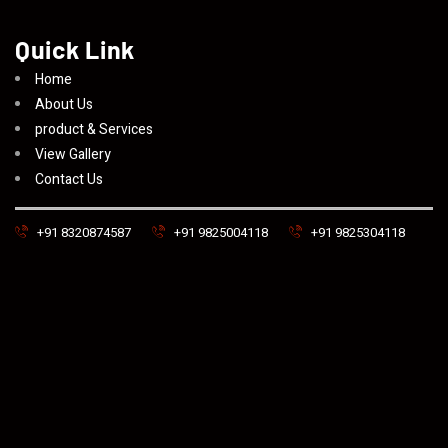
Quick Link
Home
About Us
product & Services
View Gallery
Contact Us
+91 8320874587
+91 9825004118
+91 9825304118