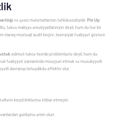
lik
arlılığı
və şəxsi məlumatlarının təhlükəsizliyidir.
Pin Up
u, təkcə maliyyə əməliyyatlarınızın deyil, həm də hər bir
araq müstəqil audit keçirir, lisenziyalı fəaliyyət göstərir
əstək
xidməti təkcə texniki problemlərlə deyil, həm də
übhəli fəaliyyəti zamanında müəyyən etmək və məsuliyyətli
tli davranışı birləşdikdə effektiv olur.
əflərin keçid linklərinə etibar etmeyin.
nvanlardan gəldiyinə əmin olun.