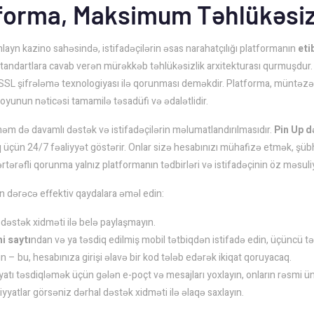
atforma, Maksimum Təhlükəsiz
ayn kazino sahəsində, istifadəçilərin əsas narahatçılığı platformanın
etib
andartlara cavab verən mürəkkəb təhlükəsizlik arxitekturası qurmuşdur. B
SL şifrələmə texnologiyası ilə qorunması deməkdir. Platforma, müntəzəm ol
r oyunun nəticəsi tamamilə təsadüfi və ədalətlidir.
həm də davamlı dəstək və istifadəçilərin məlumatlandırılmasıdır.
Pin Up d
rmaq üçün 24/7 fəaliyyət göstərir. Onlar sizə hesabınızı mühafizə etmək, ş
ərəfli qorunma yalnız platformanın tədbirləri və istifadəçinin öz məsuliyyə
on dərəcə effektiv qaydalara əməl edin:
dəstək xidməti ilə belə paylaşmayın.
i saytı
ndan və ya təsdiq edilmiş mobil tətbiqdən istifadə edin, üçüncü tər
rin – bu, hesabınıza girişi əlavə bir kod tələb edərək ikiqat qoruyacaq.
atı təsdiqləmək üçün gələn e-poçt və mesajları yoxlayın, onların rəsmi ü
yyatlar görsəniz dərhal dəstək xidməti ilə əlaqə saxlayın.