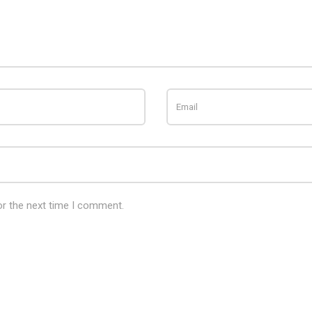
or the next time I comment.