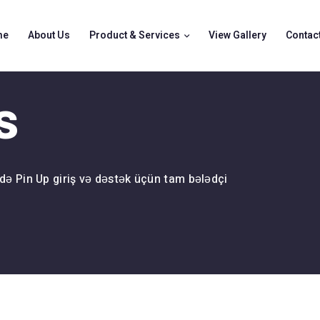
me
About Us
Product & Services
View Gallery
Contac
s
ldə Pin Up giriş və dəstək üçün tam bələdçi