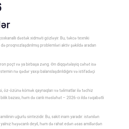
6
lər
xkanallı dəstək xidməti gözləyir. Bu, təkcə texniki
əm də proqnozlaşdırılmış problemləri aktiv şəkildə aradan
on poçt və ya birbaşa zəng. Ən diqqətəlayiq cəhət isə
stemin nə qədər yaxşı balanslaşdırıldığını və istifadəçi
si, öz-özünə kömək qaynaqları və təlimatlar ilə təchiz
bilik bazası, həm də canlı məsləhət – 2026-cı ildə rəqabətli
ilinin uğurlu sintezidir. Bu, sakit inam yaradır: istənilən
 yalnız həyəcanlı deyil, həm də rahat edən əsas amillərdən