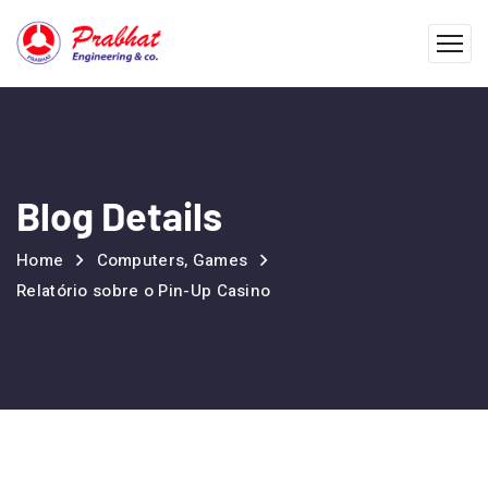
Blog Details
Home
Computers, Games
Relatório sobre o Pin-Up Casino