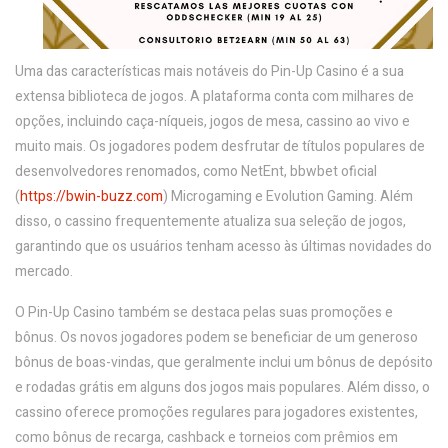
Uma das características mais notáveis do Pin-Up Casino é a sua
extensa biblioteca de jogos. A plataforma conta com milhares de
opções, incluindo caça-níqueis, jogos de mesa, cassino ao vivo e
muito mais. Os jogadores podem desfrutar de títulos populares de
desenvolvedores renomados, como NetEnt, bbwbet oficial
(
https://bwin-buzz.com
) Microgaming e Evolution Gaming. Além
disso, o cassino frequentemente atualiza sua seleção de jogos,
garantindo que os usuários tenham acesso às últimas novidades do
mercado.
O Pin-Up Casino também se destaca pelas suas promoções e
bônus. Os novos jogadores podem se beneficiar de um generoso
bônus de boas-vindas, que geralmente inclui um bônus de depósito
e rodadas grátis em alguns dos jogos mais populares. Além disso, o
cassino oferece promoções regulares para jogadores existentes,
como bônus de recarga, cashback e torneios com prêmios em