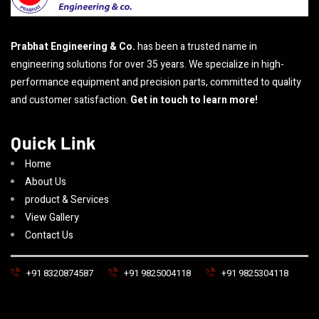
Prabhat Engineering & Co.
has been a trusted name in
engineering solutions for over 35 years. We specialize in high-
performance equipment and precision parts, committed to quality
and customer satisfaction.
Get in touch to learn more!
Quick Link
Home
About Us
product & Services
View Gallery
Contact Us
+91 8320874587
+91 9825004118
+91 9825304118