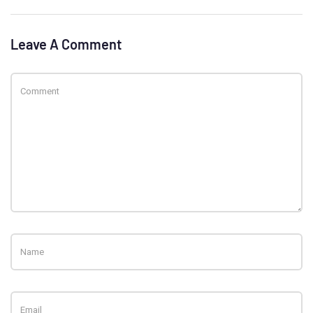
Leave A Comment