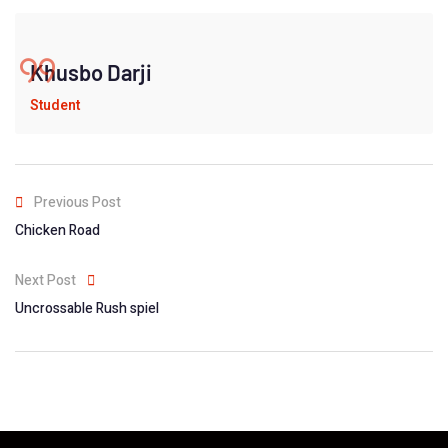
Khusbo Darji
Student
Previous Post
Chicken Road
Next Post
Uncrossable Rush spiel