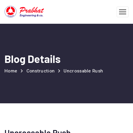
Blog Details
Home
Construction
Uncrossable Rush
Uncrossable Rush