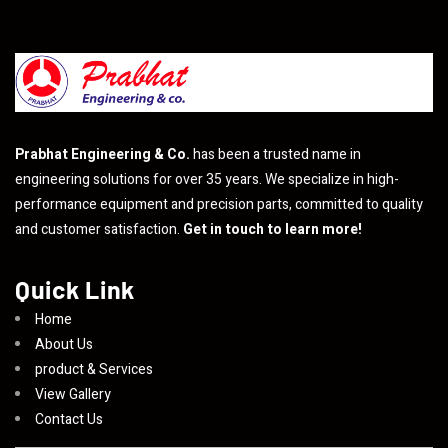
Prabhat Engineering & Co.
has been a trusted name in
engineering solutions for over 35 years. We specialize in high-
performance equipment and precision parts, committed to quality
and customer satisfaction.
Get in touch to learn more!
Quick Link
Home
About Us
product & Services
View Gallery
Contact Us