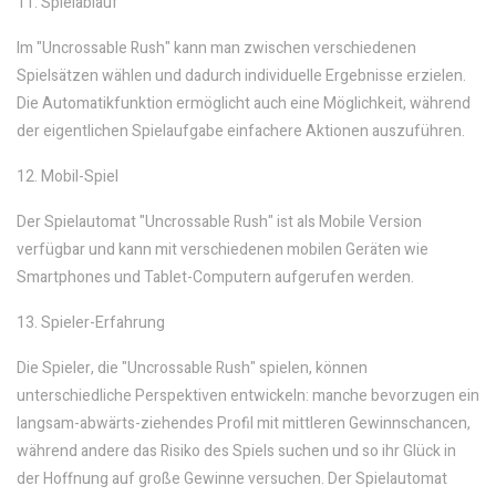
11. Spielablauf
Im "Uncrossable Rush" kann man zwischen verschiedenen
Spielsätzen wählen und dadurch individuelle Ergebnisse erzielen.
Die Automatikfunktion ermöglicht auch eine Möglichkeit, während
der eigentlichen Spielaufgabe einfachere Aktionen auszuführen.
12. Mobil-Spiel
Der Spielautomat "Uncrossable Rush" ist als Mobile Version
verfügbar und kann mit verschiedenen mobilen Geräten wie
Smartphones und Tablet-Computern aufgerufen werden.
13. Spieler-Erfahrung
Die Spieler, die "Uncrossable Rush" spielen, können
unterschiedliche Perspektiven entwickeln: manche bevorzugen ein
langsam-abwärts-ziehendes Profil mit mittleren Gewinnschancen,
während andere das Risiko des Spiels suchen und so ihr Glück in
der Hoffnung auf große Gewinne versuchen. Der Spielautomat