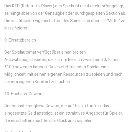
Das RTP (Return-to-Player) des Spiels ist nicht direkt offengelegt;
es hängt aber von der Genauigkeit der durchgespielten Sektion ab.
Die volatilischen Eigenschaften des Spiele sind eher als "Mittel" zu
klassifizieren.
9. Einsatzbereich
Der Spielautomat verfügt über einen breiten
Auswahlmöglichkeiten, die sich im Bereich zwischen €0,10 und
€100 bewegen können. Dies bietet für jeden Spieler eine
Möglichkeit, mit seinen eigenen Ressourcen zu spielen und nach
seinem eigenen Komfort zu suchen.
10. Höchster Gewinn
Der höchste mögliche Gewinn, der auf bis zu fünfmal das
eingesetzte Geld ansteigt, ist ein attraktives Angebot für Spieler,
die es schaffen möchten, ihr Glück auszuspielen.