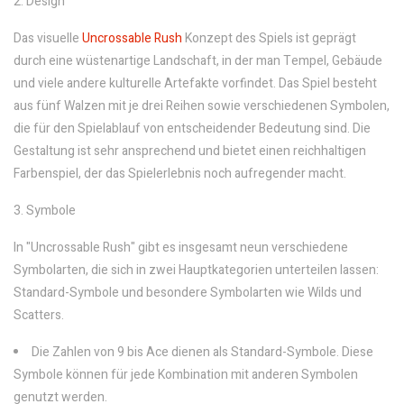
2. Design
Das visuelle
Uncrossable Rush
Konzept des Spiels ist geprägt
durch eine wüstenartige Landschaft, in der man Tempel, Gebäude
und viele andere kulturelle Artefakte vorfindet. Das Spiel besteht
aus fünf Walzen mit je drei Reihen sowie verschiedenen Symbolen,
die für den Spielablauf von entscheidender Bedeutung sind. Die
Gestaltung ist sehr ansprechend und bietet einen reichhaltigen
Farbenspiel, der das Spielerlebnis noch aufregender macht.
3. Symbole
In "Uncrossable Rush" gibt es insgesamt neun verschiedene
Symbolarten, die sich in zwei Hauptkategorien unterteilen lassen:
Standard-Symbole und besondere Symbolarten wie Wilds und
Scatters.
Die Zahlen von 9 bis Ace dienen als Standard-Symbole. Diese
Symbole können für jede Kombination mit anderen Symbolen
genutzt werden.