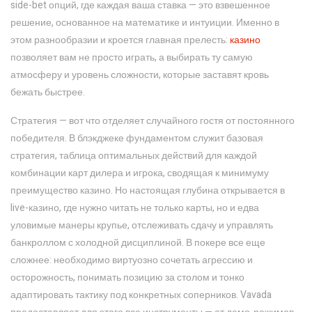
side-bet опций, где каждая ваша ставка — это взвешенное
решение, основанное на математике и интуиции. Именно в
этом разнообразии и кроется главная прелесть:
казино
позволяет вам не просто играть, а выбирать ту самую
атмосферу и уровень сложности, которые заставят кровь
бежать быстрее.
Стратегия — вот что отделяет случайного гостя от постоянного
победителя. В блэкджеке фундаментом служит базовая
стратегия, таблица оптимальных действий для каждой
комбинации карт дилера и игрока, сводящая к минимуму
преимущество казино. Но настоящая глубина открывается в
live-казино, где нужно читать не только карты, но и едва
уловимые манеры крупье, отслеживать сдачу и управлять
банкроллом с холодной дисциплиной. В покере все еще
сложнее: необходимо виртуозно сочетать агрессию и
осторожность, понимать позицию за столом и тонко
адаптировать тактику под конкретных соперников. Vavada