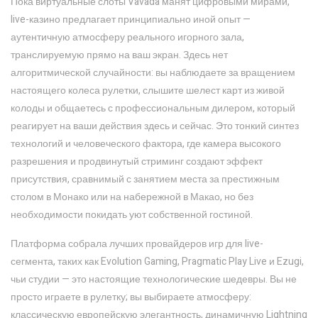
Пока виртуальные слоты Vavada манят цифровыми мирами,
live-казино предлагает принципиально иной опыт —
аутентичную атмосферу реального игорного зала,
транслируемую прямо на ваш экран. Здесь нет
алгоритмической случайности: вы наблюдаете за вращением
настоящего колеса рулетки, слышите шелест карт из живой
колоды и общаетесь с профессиональным дилером, который
реагирует на ваши действия здесь и сейчас. Это тонкий синтез
технологий и человеческого фактора, где камера высокого
разрешения и продвинутый стриминг создают эффект
присутствия, сравнимый с занятием места за престижным
столом в Монако или на набережной в Макао, но без
необходимости покидать уют собственной гостиной.
Платформа собрала лучших провайдеров игр для live-
сегмента, таких как Evolution Gaming, Pragmatic Play Live и Ezugi,
чьи студии — это настоящие технологические шедевры. Вы не
просто играете в рулетку; вы выбираете атмосферу:
классическую европейскую элегантность, динамичную Lightning