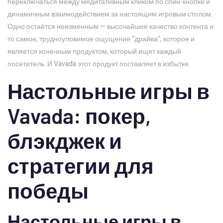
переключаться между медитативным кликом по спин-кнопке и
динамичным взаимодействием за настоящим игровым столом.
Одно остаётся неизменным — высочайшее качество контента и
то самое, трудноуловимое ощущение “драйва”, которое и
является конечным продуктом, который ищет каждый
посетитель. И Vavada этот продукт поставляет в избытке.
Настольные игры в
Vavada: покер,
блэкджек и
стратегии для
победы
Настольные игры в