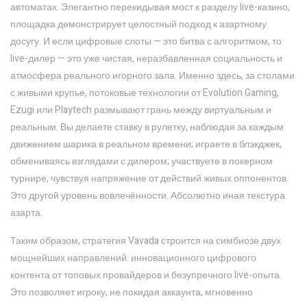
автоматах. Элегантно перекидывая мост к разделу live-казино,
площадка демонстрирует целостный подход к азартному
досугу. И если цифровые слоты — это битва с алгоритмом, то
live-дилер — это уже чистая, неразбавленная социальность и
атмосфера реального игорного зала. Именно здесь, за столами
с живыми крупье, потоковые технологии от Evolution Gaming,
Ezugi или Playtech размывают грань между виртуальным и
реальным. Вы делаете ставку в рулетку, наблюдая за каждым
движением шарика в реальном времени; играете в блэкджек,
обмениваясь взглядами с дилером; участвуете в покерном
турнире, чувствуя напряжение от действий живых оппонентов.
Это другой уровень вовлечённости. Абсолютно иная текстура
азарта.
Таким образом, стратегия Vavada строится на симбиозе двух
мощнейших направлений: инновационного цифрового
контента от топовых провайдеров и безупречного live-опыта.
Это позволяет игроку, не покидая аккаунта, мгновенно