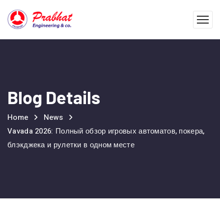
Blog Details
Home
News
Vavada 2026: Полный обзор игровых автоматов, покера,
блэкджека и рулетки в одном месте