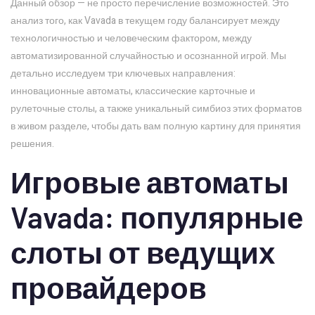
Данный обзор — не просто перечисление возможностей. Это
анализ того, как Vavada в текущем году балансирует между
технологичностью и человеческим фактором, между
автоматизированной случайностью и осознанной игрой. Мы
детально исследуем три ключевых направления:
инновационные автоматы, классические карточные и
рулеточные столы, а также уникальный симбиоз этих форматов
в живом разделе, чтобы дать вам полную картину для принятия
решения.
Игровые автоматы
Vavada: популярные
слоты от ведущих
провайдеров