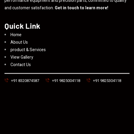
performance equipment and precision parts, committed to quality
and customer satisfaction.
Get in touch to learn more!
Quick Link
Home
About Us
product & Services
View Gallery
Contact Us
+91 8320874587
+91 9825004118
+91 9825304118