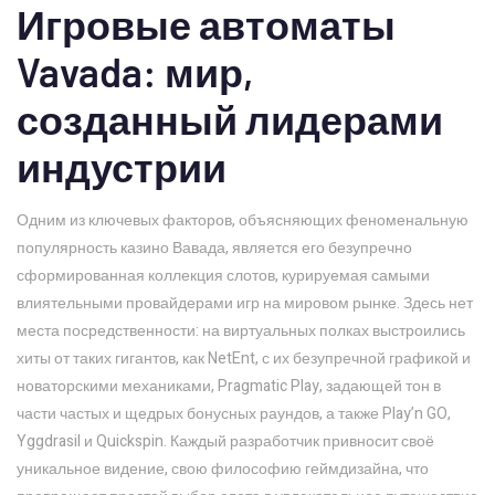
Игровые автоматы
Vavada: мир,
созданный лидерами
индустрии
Одним из ключевых факторов, объясняющих феноменальную
популярность казино Вавада, является его безупречно
сформированная коллекция слотов, курируемая самыми
влиятельными провайдерами игр на мировом рынке. Здесь нет
места посредственности: на виртуальных полках выстроились
хиты от таких гигантов, как NetEnt, с их безупречной графикой и
новаторскими механиками, Pragmatic Play, задающей тон в
части частых и щедрых бонусных раундов, а также Play’n GO,
Yggdrasil и Quickspin. Каждый разработчик привносит своё
уникальное видение, свою философию геймдизайна, что