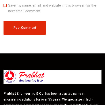
Save my name, email, and website in this browser for the
next time I comment.
Prabhat Engineering & Co.
has been a trusted name in
engineering solutions for over 35 years. We specialize in high-