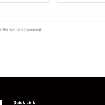
or the next time I comment.
Quick Link