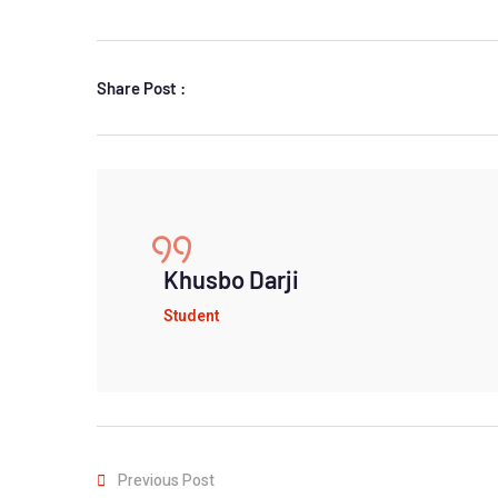
Share Post :
Khusbo Darji
Student
Previous Post