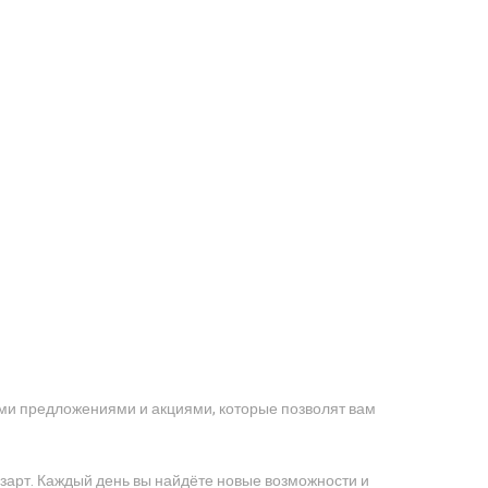
ыми предложениями и акциями, которые позволят вам
азарт. Каждый день вы найдёте новые возможности и