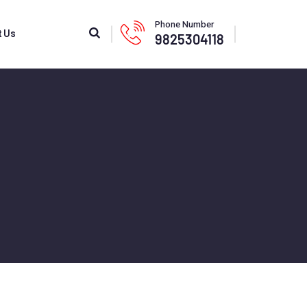
Phone Number
t Us
9825304118