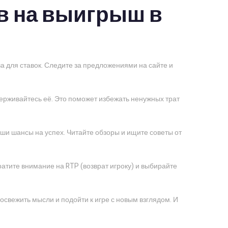
ов на выигрыш в
 для ставок. Следите за предложениями на сайте и
ерживайтесь её. Это поможет избежать ненужных трат
аши шансы на успех. Читайте обзоры и ищите советы от
атите внимание на RTP (возврат игроку) и выбирайте
освежить мысли и подойти к игре с новым взглядом. И