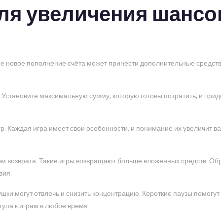
для увеличения шанс
ое новое пополнение счёта может принести дополнительные средства
 Установите максимальную сумму, которую готовы потратить, и прид
р. Каждая игра имеет свои особенности, и понимание их увеличит в
м возврата. Такие игры возвращают больше вложенных средств. Обр
вия.
шки могут отвлечь и снизить концентрацию. Короткие паузы помогут 
тупа к играм в любое время.