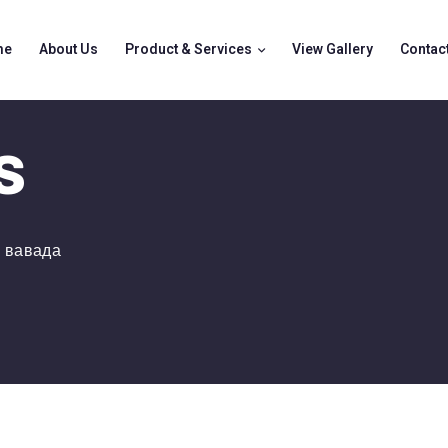
me
About Us
Product & Services
View Gallery
Contac
s
 вавада