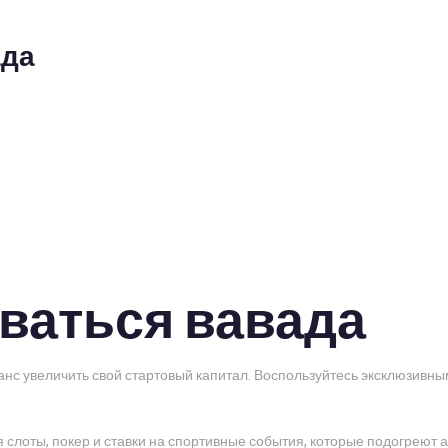
ада
ваться вавада
нс увеличить свой стартовый капитал. Воспользуйтесь эксклюзивн
я слоты, покер и ставки на спортивные события, которые подогреют 