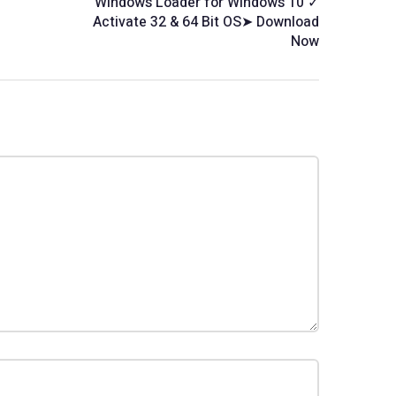
Windows Loader for Windows 10 ✓
Activate 32 & 64 Bit OS➤ Download
Now